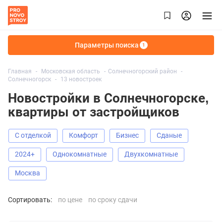
Параметры поиска
1
Главная
Московская область
Солнечногорский район
Солнечногорск
13 новостроек
Новостройки в Солнечногорске,
квартиры от застройщиков
С отделкой
Комфорт
Бизнес
Сданые
2024+
Однокомнатные
Двухкомнатные
Москва
Сортировать:
по цене
по сроку сдачи