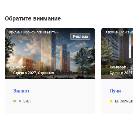
Обратите внимание
РЕКЛАМА | ООО «СЗ «ЛСР. ОБЪЕКТ-М»
РЕКЛАМА | АО «СЗ «
Реклама
Бизнес
Комфорт
Сдача в 2027, Строится
Сдача в 2027,
Зиларт
Лучи
м. ЗИЛ
`
м. Солнце