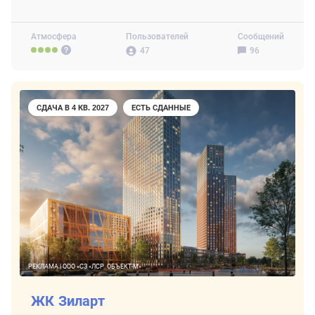
Атмосфера
Пользователей
Сообщений
47
96
СДАЧА В 4 КВ. 2027
ЕСТЬ СДАННЫЕ
РЕКЛАМА | ООО «СЗ «ЛСР. ОБЪЕКТ-М»
ЖК Зиларт