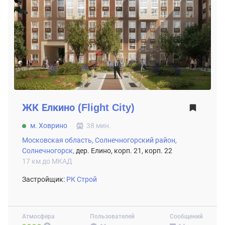
ЖК
Елкино (Flight City)
м. Ховрино
38 мин.
Московская область,
Солнечногорский район,
Солнечногорск,
дер. Елино, корп. 21, корп. 22
17 км до МКАД
Застройщик:
РК Строй
Атмосфера
Пользователей
Сообщений