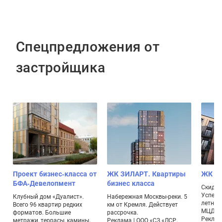
Спецпредложения от
застройщика
Проект бизнес-класса от
ЖК ЗИЛАРТ. Квартиры
ЖК М
БФА-Девелопмент
бизнес класса
Скидка 
Успей 
Клубный дом «Дуалист».
Набережная Москвы-реки. 5
летним
Всего 96 квартир редких
км от Кремля. Действует
МЦД-3 
форматов. Большие
рассрочка.
Реклам
метражи, террасы, камины.
Реклама | ООО «СЗ «ЛСР.