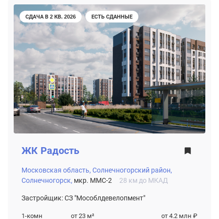
СДАЧА В 2 КВ. 2026
ЕСТЬ СДАННЫЕ
ЖК
Радость
Московская область,
Солнечногорский район,
Солнечногорск,
мкр. ММС-2
28 км до МКАД
Застройщик: СЗ "Мособлдевелопмент"
1-комн
от 23
м²
от 4.2 млн ₽