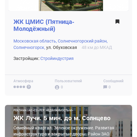
ЖК
ЦМИС (Пятница-
Молодёжный)
Московская область,
Солнечногорский район,
Солнечногорск,
ул. Обуховская
48 км до МКАД
Застройщик:
Стройиндустрия
Атмосфера
Пользователей
Сообщений
0
0
РЕКЛАМА | АО «СЗ «ЛСР. НЕДВИЖИМОСТЬ-М»
ЖК Лучи. 5 мин. до м. Солнцево
Семейный квартал. Зеленое окружение. Развитая
инфраструктура и закрытые дворы. Район ЗАО.