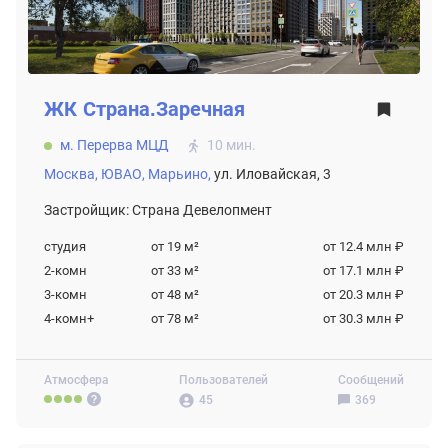
ЖК
Страна.Заречная
м. Перерва МЦД
10 мин.
Москва,
ЮВАО,
Марьино,
ул. Иловайская, 3
Застройщик: Страна Девелопмент
студия
от 19
м²
от 12.4 млн ₽
2-комн
от 33
м²
от 17.1 млн ₽
3-комн
от 48
м²
от 20.3 млн ₽
4-комн+
от 78
м²
от 30.3 млн ₽
Атмосфера
Пользователей
Сообщений
45
369