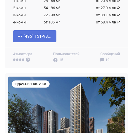
1-комн
28 - 58
м²
от 20.8 млн ₽
2-комн
54 - 86
м²
от 27.9 млн ₽
3-комн
72 - 98
м²
от 38.1 млн ₽
4-комн+
от 106
м²
от 58.4 млн ₽
+7 (495) 151-98-94
Атмосфера
Пользователей
Сообщений
15
19
СДАЧА В 1 КВ. 2028