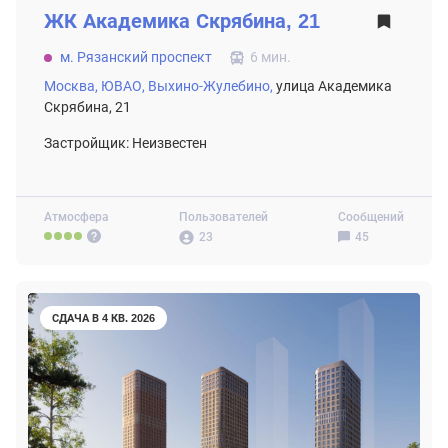
ЖК
Академика Скрябина, 21
м. Рязанский проспект
6 мин.
Москва,
ЮВАО,
Выхино-Жулебино,
улица Академика
Скрябина, 21
Застройщик: Неизвестен
Атмосфера
Пользователей
Сообщений
23
45
СДАЧА В 4 КВ. 2026