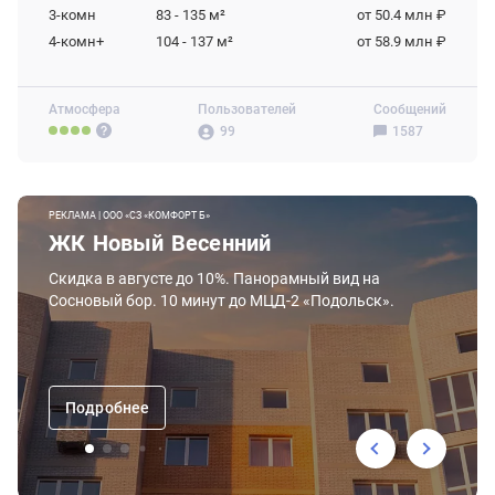
3-комн
83 - 135
м²
от 50.4 млн ₽
4-комн+
104 - 137
м²
от 58.9 млн ₽
Атмосфера
Пользователей
Сообщений
99
1587
РЕКЛАМА | ООО «СЗ «КОМФОРТ Б»
ЖК Новый Весенний
Скидка в августе до 10%. Панорамный вид на
Сосновый бор. 10 минут до МЦД-2 «Подольск».
Подробнее