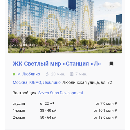
ЖК
Светлый мир «Станция «Л»
м. Люблино
20 мин.
7 мин.
Москва,
ЮВАО,
Люблино,
Люблинская улица, вл. 72
Застройщик:
Seven Suns Development
студия
от 22
м²
от 7.0 млн ₽
1-комн
38 - 40
м²
от 10.1 млн ₽
2-комн
50 - 64
м²
от 13.6 млн ₽