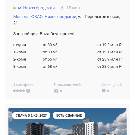
м. Нижегородская
15 мин.
Москва,
ЮВАО,
Нижегородский,
ул. Перовское шоссе,
21
Застройщик: Baza Development
студия
от 33
м²
от 19.2 млн ₽
1-комн
от 33
м²
от 19.1 млн ₽
2-комн
от 55
м²
от 23.9 млн ₽
3-комн
от 68
м²
от 28.6 млн ₽
Атмосфера
Пользователей
Сообщений
0
0
СДАЧА В 1 КВ. 2027
ЕСТЬ СДАННЫЕ