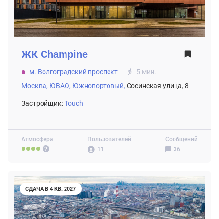
ЖК
Champine
м. Волгоградский проспект
5 мин.
Москва,
ЮВАО,
Южнопортовый,
Сосинская улица, 8
Застройщик:
Touch
Атмосфера
Пользователей
Сообщений
11
36
СДАЧА В 4 КВ. 2027