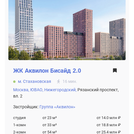
ЖК
Аквилон Бисайд 2.0
м. Стахановская
16 мин.
Москва,
ЮВАО,
Нижегородский,
Рязанский проспект,
вл. 2
Застройщик:
Группа «Аквилон»
студия
от 23
м²
от 14.0 млн ₽
1-комн
от 33
м²
от 18.8 млн ₽
2-комн
от 54
м²
от 25.4 млн ₽