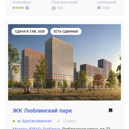
Атмосфера
Пользователей
Сообщений
256
7850
СДАЧА В 3 КВ. 2028
ЕСТЬ СДАННЫЕ
ЖК
Люблинский парк
м. Братиславская
15 мин.