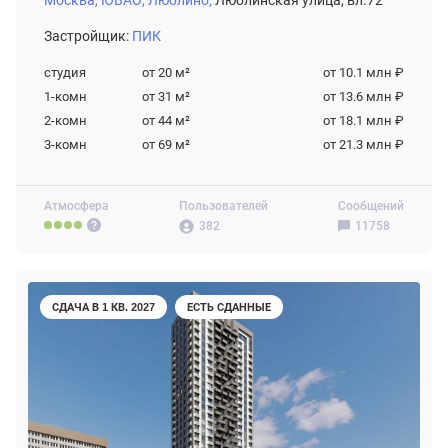
Москва,
ЮВАО,
Люблино,
Люблинская улица, вл.72
Застройщик:
ПИК
студия
от 20
м²
от 10.1 млн ₽
1-комн
от 31
м²
от 13.6 млн ₽
2-комн
от 44
м²
от 18.1 млн ₽
3-комн
от 69
м²
от 21.3 млн ₽
Атмосфера
Пользователей
Сообщений
382
11758
СДАЧА В 1 КВ. 2027
ЕСТЬ СДАННЫЕ