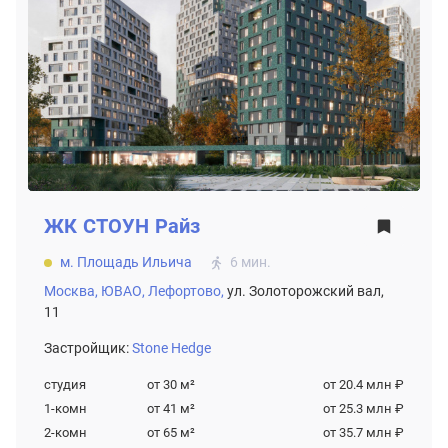
ЖК
СТОУН Райз
м. Площадь Ильича
6 мин.
Москва,
ЮВАО,
Лефортово,
ул. Золоторожский вал,
11
Застройщик:
Stone Hedge
студия
от 30
м²
от 20.4 млн ₽
1-комн
от 41
м²
от 25.3 млн ₽
2-комн
от 65
м²
от 35.7 млн ₽