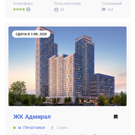
Атмосфера
Пользователей
Сообщений
45
163
СДАЧА В 3 КВ. 2028
ЖК
Адмирал
м. Печатники
2 мин.