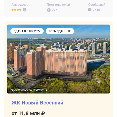
Атмосфера
Пользователей
Сообщений
275
7646
СДАЧА В 3 КВ. 2027
ЕСТЬ СДАННЫЕ
РЕКЛАМА | ООО «СЗ «КОМФОРТ Б»
ЖК Новый Весенний
от 11,6 млн ₽