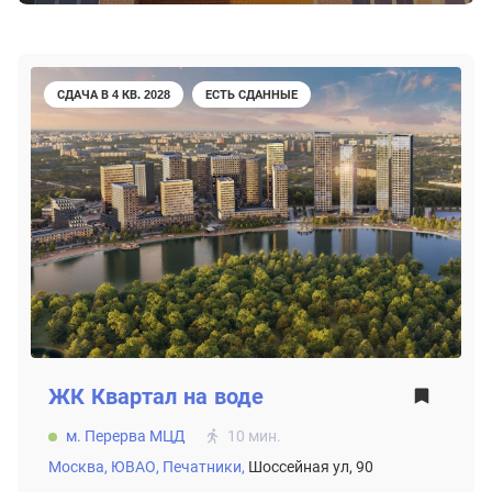
СДАЧА В 4 КВ. 2028
ЕСТЬ СДАННЫЕ
ЖК
Квартал на воде
м. Перерва МЦД
10 мин.
Москва,
ЮВАО,
Печатники,
Шоссейная ул, 90