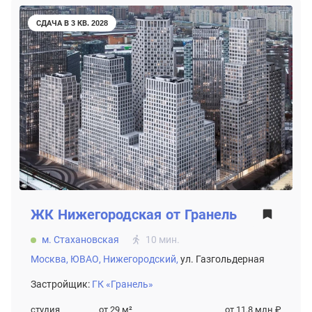
СДАЧА В 3 КВ. 2028
ЖК
Нижегородская от Гранель
м. Стахановская
10 мин.
Москва,
ЮВАО,
Нижегородский,
ул. Газгольдерная
Застройщик:
ГК «Гранель»
студия
от 29
м²
от 11.8 млн ₽