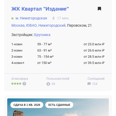
ЖК
Квартал "Издание"
м. Нижегородская
17 мин.
Москва,
ЮВАО,
Нижегородский,
Перовском, 21
Застройщик:
Брусника
1-комн
59 - 77
м²
от 23.0 млн ₽
2-комн
63 - 91
м²
от 26.6 млн ₽
3-комн
75 - 154
м²
от 28.5 млн ₽
4-комн+
от 150
м²
от 39.5 млн ₽
Атмосфера
Пользователей
Сообщений
54
124
СДАЧА В 1 КВ. 2028
ЕСТЬ СДАННЫЕ