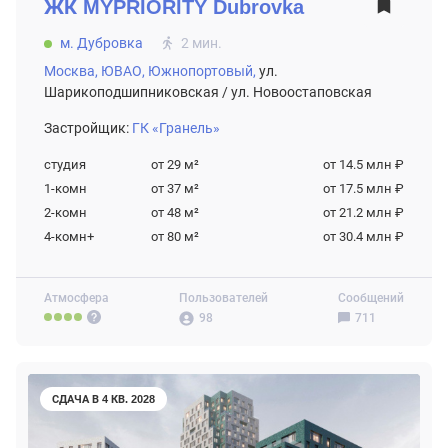
ЖК
MYPRIORITY Dubrovka
м. Дубровка
2 мин.
Москва,
ЮВАО,
Южнопортовый,
ул.
Шарикоподшипниковская / ул. Новоостаповская
Застройщик:
ГК «Гранель»
студия
от 29
м²
от 14.5 млн ₽
1-комн
от 37
м²
от 17.5 млн ₽
2-комн
от 48
м²
от 21.2 млн ₽
4-комн+
от 80
м²
от 30.4 млн ₽
Атмосфера
Пользователей
Сообщений
98
711
СДАЧА В 4 КВ. 2028