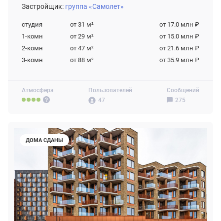
Застройщик:
группа «Самолет»
студия
от 31
м²
от 17.0 млн ₽
1-комн
от 29
м²
от 15.0 млн ₽
2-комн
от 47
м²
от 21.6 млн ₽
3-комн
от 88
м²
от 35.9 млн ₽
Атмосфера
Пользователей
Сообщений
47
275
ДОМА СДАНЫ