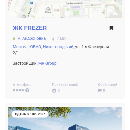
ЖК
FREZER
м. Андроновка
7 мин.
Москва,
ЮВАО,
Нижегородский,
ул. 1-я Фрезерная
2/1
Застройщик:
MR Group
Атмосфера
Пользователей
Сообщений
0
0
СДАЧА В 3 КВ. 2027