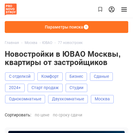
Параметры поиска
1
Главная
Москва
ЮВАО
77 новостроек
Новостройки в ЮВАО Москвы,
квартиры от застройщиков
С отделкой
Комфорт
Бизнес
Сданые
2024+
старт продаж
Студии
Однокомнатные
Двухкомнатные
Москва
Сортировать:
по цене
по сроку сдачи