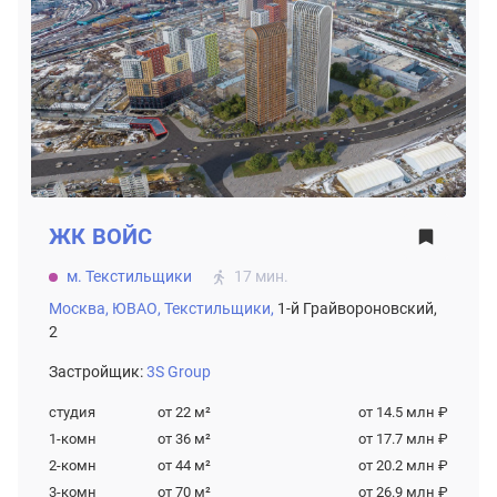
ЖК
ВОЙС
м. Текстильщики
17 мин.
Москва,
ЮВАО,
Текстильщики,
1-й Грайвороновский,
2
Застройщик:
3S Group
студия
от 22
м²
от 14.5 млн ₽
1-комн
от 36
м²
от 17.7 млн ₽
2-комн
от 44
м²
от 20.2 млн ₽
3-комн
от 70
м²
от 26.9 млн ₽