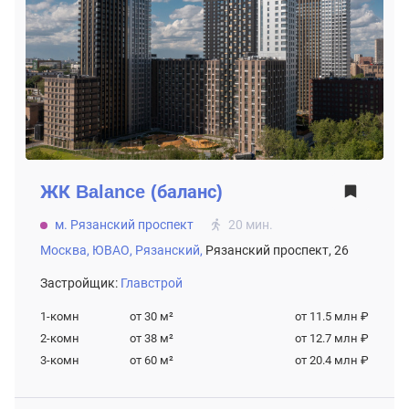
ЖК
Balance (баланс)
м. Рязанский проспект
20 мин.
Москва,
ЮВАО,
Рязанский,
Рязанский проспект, 26
Застройщик:
Главстрой
1-комн
от 30
м²
от 11.5 млн ₽
2-комн
от 38
м²
от 12.7 млн ₽
3-комн
от 60
м²
от 20.4 млн ₽