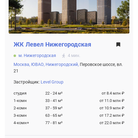
ЖК
Левел Нижегородская
м. Нижегородская
4 мин.
Москва,
ЮВАО,
Нижегородский,
Перовское шоссе, вл.
21
Застройщик:
Level Group
студия
22 - 24
м²
от 8.4 млн ₽
1-комн
33 - 41
м²
от 11.0 млн ₽
2-комн
37 - 59
м²
от 10.9 млн ₽
3-комн
63 - 65
м²
от 17.2 млн ₽
4-комн+
77 - 81
м²
от 22.0 млн ₽