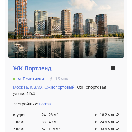
ЖК
Портленд
м. Печатники
15 мин.
Москва,
ЮВАО,
Южнопортовый,
Южнопортовая
улица, 42с5
Застройщик:
Forma
студия
24 - 28
м²
от 18.2 млн ₽
1-комн
33 - 49
м²
от 24.6 млн ₽
2-комн
57 - 115
м²
от 33.6 млн ₽