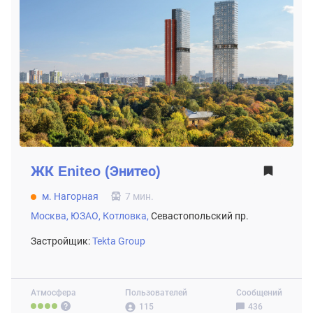
ЖК
Eniteo (Энитео)
м. Нагорная
7 мин.
Москва,
ЮЗАО,
Котловка,
Севастопольский пр.
Застройщик:
Tekta Group
Атмосфера
Пользователей
Сообщений
115
436