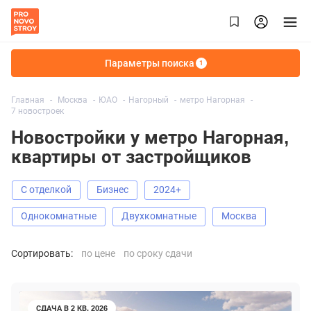
Параметры поиска
1
Главная
Москва
ЮАО
Нагорный
метро Нагорная
7 новостроек
Новостройки у метро Нагорная,
квартиры от застройщиков
С отделкой
Бизнес
2024+
Однокомнатные
Двухкомнатные
Москва
Сортировать:
по цене
по сроку сдачи
СДАЧА В 2 КВ. 2026