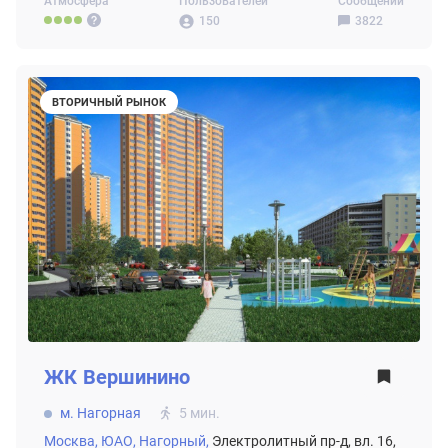
Атмосфера
Пользователей
Сообщений
150
3822
ВТОРИЧНЫЙ РЫНОК
ЖК
Вершинино
м. Нагорная
5 мин.
Москва,
ЮАО,
Нагорный,
Электролитный пр-д, вл. 16,