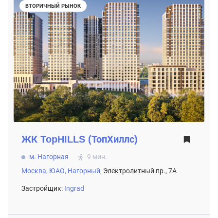
ВТОРИЧНЫЙ РЫНОК
ЖК
TopHILLS (ТопХиллс)
м. Нагорная
9 мин.
Москва,
ЮАО,
Нагорный,
Электролитный пр., 7А
Застройщик:
Ingrad