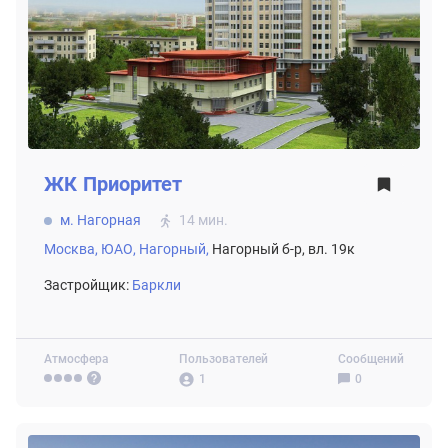
ЖК
Приоритет
м. Нагорная
14 мин.
Москва,
ЮАО,
Нагорный,
Нагорный б-р, вл. 19к
Застройщик:
Баркли
Атмосфера
Пользователей
Сообщений
1
0