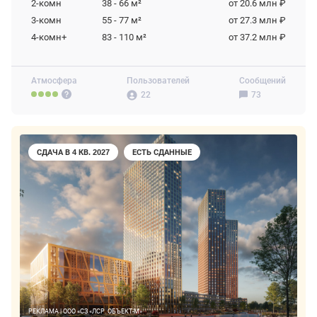
2-комн
38 - 66
м²
от 20.6 млн ₽
3-комн
55 - 77
м²
от 27.3 млн ₽
4-комн+
83 - 110
м²
от 37.2 млн ₽
Атмосфера
Пользователей
Сообщений
22
73
СДАЧА В 4 КВ. 2027
ЕСТЬ СДАННЫЕ
РЕКЛАМА | ООО «СЗ «ЛСР. ОБЪЕКТ-М»