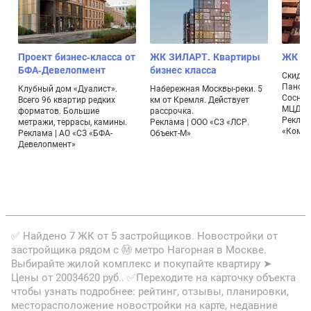
Проект бизнес-класса от
ЖК ЗИЛАРТ. Квартиры
ЖК Но
БФА-Девелопмент
бизнес класса
Скидка 
Панора
Клубный дом «Дуалист».
Набережная Москвы-реки. 5
Соснов
Всего 96 квартир редких
км от Кремля. Действует
МЦД-2 
форматов. Большие
рассрочка.
л
Реклам
метражи, террасы, камины.
Реклама | ООО «СЗ «ЛСР.
«Комфо
Реклама | АО «СЗ «БФА-
Объект-М»
Девелопмент»
✅ Найдено 7 ЖК от 5 застройщиков. Новостройки от
застройщика рядом с Ⓜ метро Нагорная в Москве.
Выбирайте жилой комплекс и покупайте квартиру ➤
Цены от 20034620 руб.. ✅Переходите на карточку объекта
чтобы узнать подробнее: рейтинг, отзывы, планировки,
месторасположение новостройки на карте, недавние