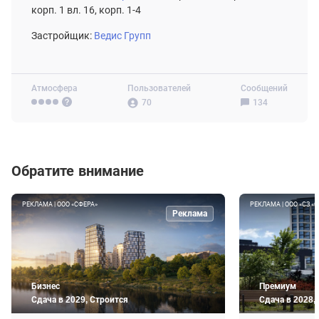
корп. 1 вл. 16, корп. 1-4
Застройщик:
Ведис Групп
Атмосфера
Пользователей
Сообщений
70
134
Обратите внимание
РЕКЛАМА | ООО «СФЕРА»
РЕКЛАМА | ООО «СЗ «
Реклама
Бизнес
Премиум
Сдача в 2029, Строится
Сдача в 2028,