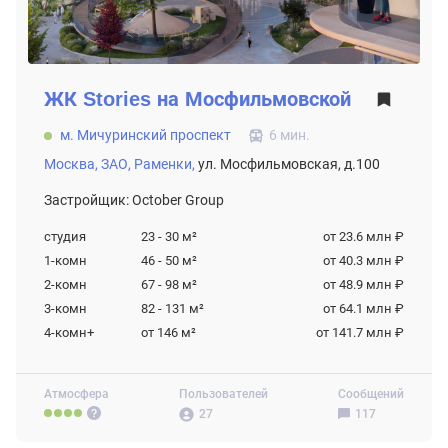
ЖК
Stories на Мосфильмовской
м. Мичуринский проспект
6 мин.
Москва,
ЗАО,
Раменки,
ул. Мосфильмовская, д.100
Застройщик: October Group
студия
23 - 30
м²
от 23.6 млн ₽
1-комн
46 - 50
м²
от 40.3 млн ₽
2-комн
67 - 98
м²
от 48.9 млн ₽
3-комн
82 - 131
м²
от 64.1 млн ₽
4-комн+
от 146
м²
от 141.7 млн ₽
Атмосфера
Пользователей
Сообщений
27
117