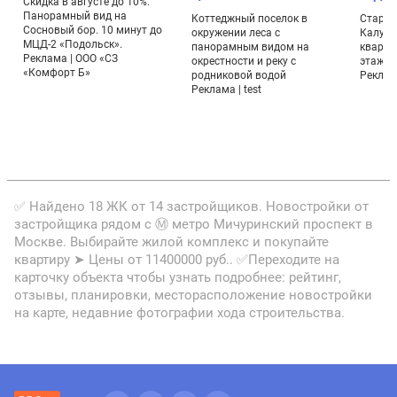
Скидка в августе до 10%.
Панорамный вид на
Коттеджный поселок в
Старт п
Сосновый бор. 10 минут до
окружении леса с
Калужс
МЦД-2 «Подольск».
панорамным видом на
кварта
Реклама | ООО «СЗ
окрестности и реку с
этажах
«Комфорт Б»
родниковой водой
Реклам
Реклама | test
✅ Найдено 18 ЖК от 14 застройщиков. Новостройки от
застройщика рядом с Ⓜ метро Мичуринский проспект в
Москве. Выбирайте жилой комплекс и покупайте
квартиру ➤ Цены от 11400000 руб.. ✅Переходите на
карточку объекта чтобы узнать подробнее: рейтинг,
отзывы, планировки, месторасположение новостройки
на карте, недавние фотографии хода строительства.