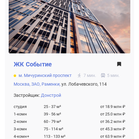
ЖК
Событие
м. Мичуринский проспект
7 мин.
5 мин.
Москва,
ЗАО,
Раменки,
ул. Лобачевского, 114
Застройщик:
Донстрой
студия
25 - 37
м²
от 18.9 млн ₽
1-комн
39 - 56
м²
от 25.0 млн ₽
2-комн
60 - 79
м²
от 36.2 млн ₽
3-комн
75 - 114
м²
от 45.3 млн ₽
4-комн+
113 - 133
м²
от 63.9 млн ₽