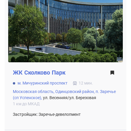
ЖК
Сколково Парк
м. Мичуринский проспект
12 мин.
Московская область,
Одинцовский район,
п. Заречье
(сп Успенское),
ул. Весенняя/ул. Березовая
1 км до МКАД
Застройщик: Заречье-девелопмент