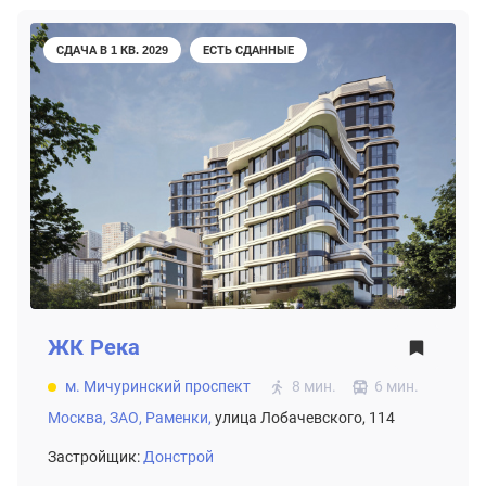
СДАЧА В 1 КВ. 2029
ЕСТЬ СДАННЫЕ
ЖК
Река
м. Мичуринский проспект
8 мин.
6 мин.
Москва,
ЗАО,
Раменки,
улица Лобачевского, 114
Застройщик:
Донстрой