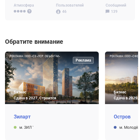
Атмосфера
Пользователей
Сообщений
46
139
Обратите внимание
РЕКЛАМА | ООО «СЗ «ЛСР. ОБЪЕКТ-М»
РЕКЛАМА | ООО «СФЕР
Реклама
Бизнес
Бизнес
Сдача в 2027, Строится
Сдача в 2029,
Зиларт
Остров
м. ЗИЛ
`
м. Молодё