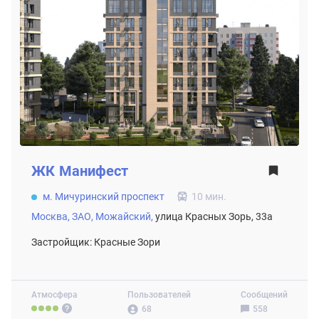
ЖК
Манифест
м. Мичуринский проспект
10 мин.
Москва,
ЗАО,
Можайский,
улица Красных Зорь, 33а
Застройщик: Красные Зори
Атмосфера
Пользователей
Сообщений
68
558