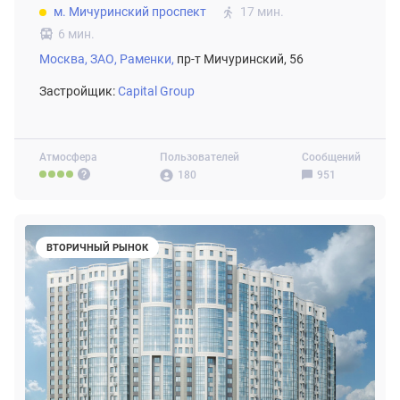
м. Мичуринский проспект
17 мин.
6 мин.
Москва,
ЗАО,
Раменки,
пр-т Мичуринский, 56
Застройщик:
Capital Group
Атмосфера
Пользователей
Сообщений
180
951
ВТОРИЧНЫЙ РЫНОК