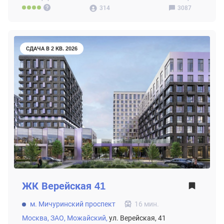
314
3087
СДАЧА В 2 КВ. 2026
ЖК
Верейская 41
м. Мичуринский проспект
16 мин.
Москва,
ЗАО,
Можайский,
ул. Верейская, 41