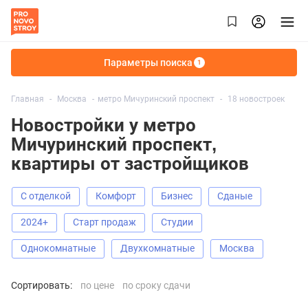
Параметры поиска
1
Главная
Москва
метро Мичуринский проспект
18 новостроек
Новостройки у метро
Мичуринский проспект,
квартиры от застройщиков
С отделкой
Комфорт
Бизнес
Сданые
2024+
старт продаж
Студии
Однокомнатные
Двухкомнатные
Москва
Сортировать:
по цене
по сроку сдачи