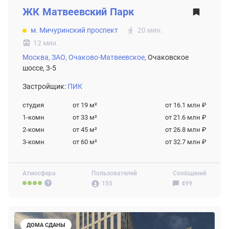
ЖК
Матвеевский Парк
м. Мичуринский проспект
20 мин.
12 мин.
Москва,
ЗАО,
Очаково-Матвеевское,
Очаковское
шоссе, 3-5
Застройщик:
ПИК
студия
от 19
м²
от 16.1 млн ₽
1-комн
от 33
м²
от 21.6 млн ₽
2-комн
от 45
м²
от 26.8 млн ₽
3-комн
от 60
м²
от 32.7 млн ₽
Атмосфера
Пользователей
Сообщений
155
499
ДОМА СДАНЫ