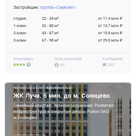
Застройщик:
группа «Самолет»
студия
22 - 34
м²
от 11.4 млн ₽
1-комн
32 - 88
м²
от 13.7 млн ₽
2-комн
43 - 87
м²
от 19.8 млн ₽
3-комн
67 - 98
м²
от 29.0 млн ₽
Атмосфера
Пользователей
Сообщений
69
202
РЕКЛАМА | АО «СЗ «ЛСР. НЕДВИЖИМОСТЬ-М»
ЖК Лучи. 5 мин. до м. Солнцево
Семейный квартал. Зеленое окружение. Развитая
инфраструктура и закрытые дворы. Район ЗАО.
м.Солнцево