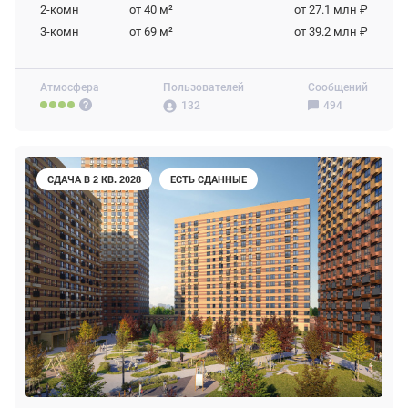
2-комн
от 40
м²
от 27.1 млн ₽
3-комн
от 69
м²
от 39.2 млн ₽
Атмосфера
Пользователей
Сообщений
132
494
СДАЧА В 2 КВ. 2028
ЕСТЬ СДАННЫЕ