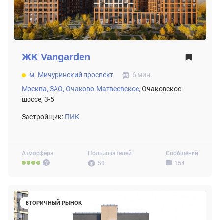
ЖК
Vangarden
м. Мичуринский проспект
6 мин.
Москва,
ЗАО,
Очаково-Матвеевское,
Очаковское
шоссе, 3-5
Застройщик:
ПИК
Атмосфера
Пользователей
Сообщений
59
154
ВТОРИЧНЫЙ РЫНОК