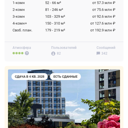
1-комн
52 - 66
м²
от 57.3 млн ₽
2-комн
81 - 246
м²
от 75.6 млн ₽
3-комн
103 - 329
м²
от 92.6 млн ₽
4-комн+
150 - 310
м²
от 127.6 млн ₽
Своб. план.
179 - 219
м²
от 192.9 млн ₽
Атмосфера
Пользователей
Сообщений
82
342
СДАЧА В 4 КВ. 2028
ЕСТЬ СДАННЫЕ