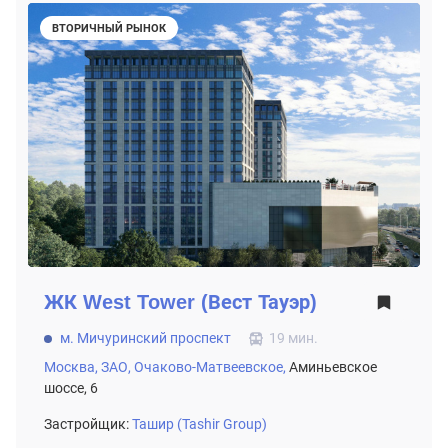
ВТОРИЧНЫЙ РЫНОК
ЖК
West Tower (Вест Тауэр)
м. Мичуринский проспект
19 мин.
Москва,
ЗАО,
Очаково-Матвеевское,
Аминьевское
шоссе, 6
Застройщик:
Ташир (Tashir Group)