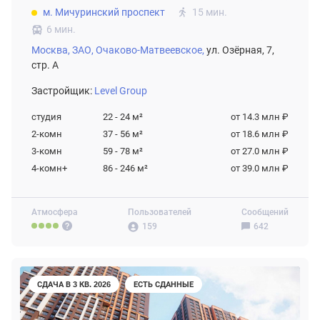
м. Мичуринский проспект
15 мин.
6 мин.
Москва,
ЗАО,
Очаково-Матвеевское,
ул. Озёрная, 7,
стр. А
Застройщик:
Level Group
студия
22 - 24
м²
от 14.3 млн ₽
2-комн
37 - 56
м²
от 18.6 млн ₽
3-комн
59 - 78
м²
от 27.0 млн ₽
4-комн+
86 - 246
м²
от 39.0 млн ₽
Атмосфера
Пользователей
Сообщений
159
642
СДАЧА В 3 КВ. 2026
ЕСТЬ СДАННЫЕ