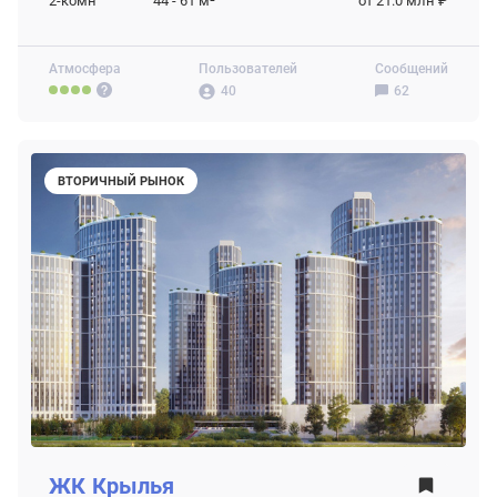
2-комн
44 - 61
м²
от 21.0 млн ₽
Атмосфера
Пользователей
Сообщений
40
62
ВТОРИЧНЫЙ РЫНОК
ЖК
Крылья