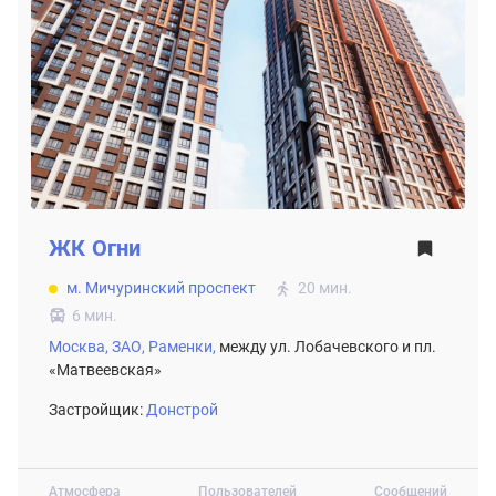
ЖК
Огни
м. Мичуринский проспект
20 мин.
6 мин.
Москва,
ЗАО,
Раменки,
между ул. Лобачевского и пл.
«Матвеевская»
Застройщик:
Донстрой
Атмосфера
Пользователей
Сообщений