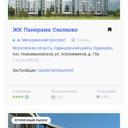
ЖК
Панорама Сколково
м. Мичуринский проспект
24 мин.
Московская область,
Одинцовский район,
Одинцово,
пос. Новоивановское, ул. Агрохимиков, д. 15а
2 км до МКАД
Застройщик:
Upside Development
Атмосфера
Пользователей
Сообщений
213
3707
ВТОРИЧНЫЙ РЫНОК