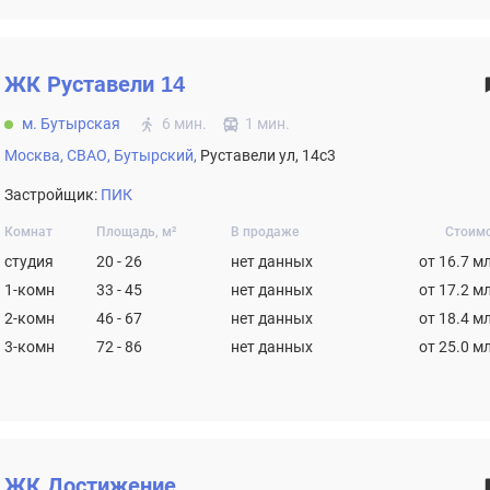
ЖК
Руставели 14
м. Бутырская
6 мин.
1 мин.
Москва,
СВАО,
Бутырский,
Руставели ул, 14с3
Застройщик:
ПИК
Комнат
Площадь, м²
В продаже
Стоим
студия
20 - 26
нет данных
от 16.7 м
1-комн
33 - 45
нет данных
от 17.2 м
2-комн
46 - 67
нет данных
от 18.4 м
3-комн
72 - 86
нет данных
от 25.0 м
ЖК
Достижение