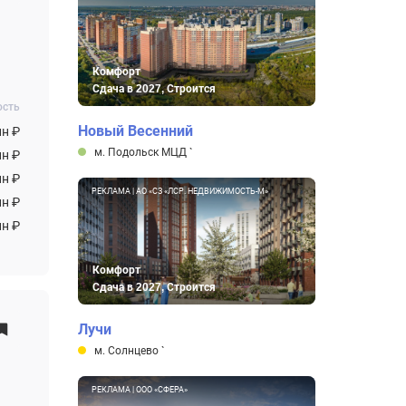
Комфорт
Сдача в 2027, Строится
ость
Новый Весенний
лн ₽
м. Подольск МЦД
`
лн ₽
лн ₽
РЕКЛАМА | АО «СЗ «ЛСР. НЕДВИЖИМОСТЬ-М»
лн ₽
лн ₽
Комфорт
Сдача в 2027, Строится
Лучи
м. Солнцево
`
РЕКЛАМА | ООО «СФЕРА»