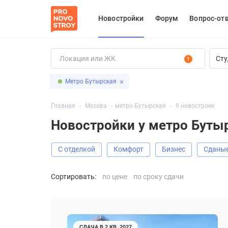
Новостройки
Форум
Вопрос-от
Сту
1
Метро Бутырская
Главная
Москва
метро Бутырская
9 новостроек
Новостройки у метро Буты
С отделкой
Комфорт
Бизнес
Сданы
Сортировать:
по цене
по сроку сдачи
СДАЧА В 2 КВ. 2027