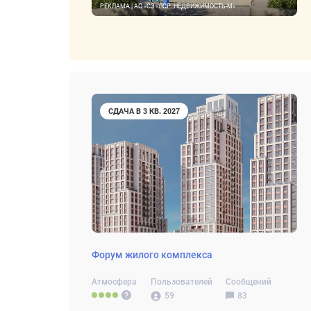
РЕКЛАМА | АО «СЗ «ЛСР. НЕДВИЖИМОСТЬ-М»
СДАЧА В 3 КВ. 2027
Форум жилого комплекса
Атмосфера
Пользователей
Сообщений
59
83