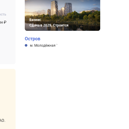
ость
Бизнес
лн ₽
Сдача в 2029, Строится
Остров
м. Молодёжная
`
АО.