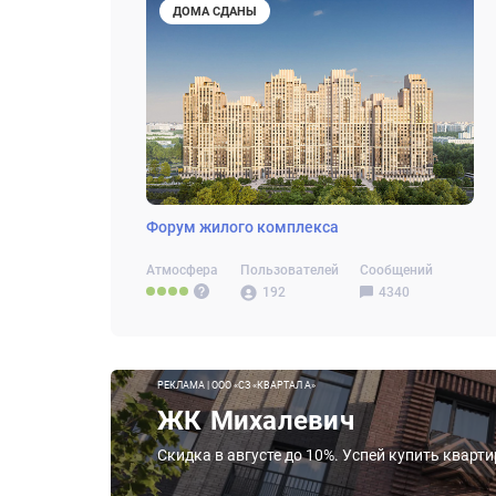
ДОМА СДАНЫ
Форум жилого комплекса
Атмосфера
Пользователей
Сообщений
192
4340
РЕКЛАМА | ООО «СЗ «КВАРТАЛ А»
ЖК Михалевич
Скидка в августе до 10%. Успей купить кварт