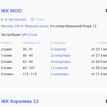
ЖК
MOD
м. Бутырская
4 мин.
Москва,
СВАО,
Марьина роща,
4-я улица Марьиной Рощи, 12
Застройщик:
MR Group
Комнат
Площадь, м²
В продаже
Стоим
студия
30 - 31
6 квартир
от 23.1 м
1-комн
40 - 44
22 квартиры
от 27.4 м
2-комн
62 - 84
34 квартиры
от 40.0 м
3-комн
85 - 107
12 квартир
от 50.2 м
4-комн+
115 - 115
2 квартиры
от 71.4 м
ЖК
Королева 13