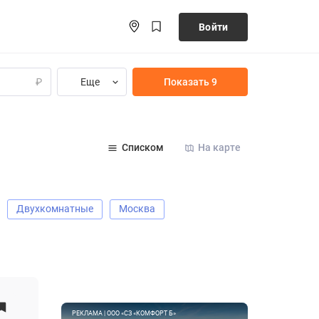
Войти
Еще
Показать 9
₽
Списком
На карте
Двухкомнатные
Москва
РЕКЛАМА | ООО «СЗ «КОМФОРТ Б»