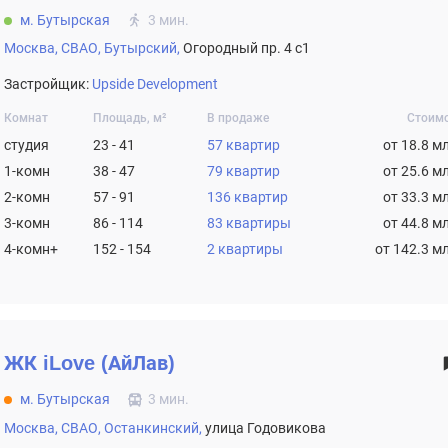
м. Бутырская
3 мин.
Москва,
СВАО,
Бутырский,
Огородный пр. 4 с1
Застройщик:
Upside Development
Комнат
Площадь, м²
В продаже
Стоим
студия
23 - 41
57 квартир
от 18.8 м
1-комн
38 - 47
79 квартир
от 25.6 м
2-комн
57 - 91
136 квартир
от 33.3 м
3-комн
86 - 114
83 квартиры
от 44.8 м
4-комн+
152 - 154
2 квартиры
от 142.3 м
ЖК
iLove (АйЛав)
м. Бутырская
3 мин.
Москва,
СВАО,
Останкинский,
улица Годовикова