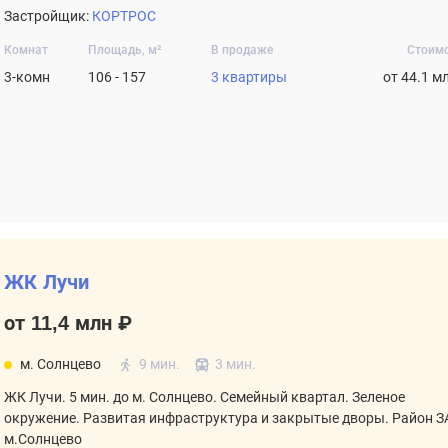
Застройщик:
КОРТРОС
Комнат
Площадь, м²
В продаже
Стоим
3-комн
106 - 157
3 квартиры
от 44.1 м
ЖК Лучи
от 11,4 млн ₽
м. Солнцево
9 мин.
3 мин.
ЖК Лучи. 5 мин. до м. Солнцево. Семейный квартал. Зеленое
окружение. Развитая инфраструктура и закрытые дворы. Район З
м.Солнцево