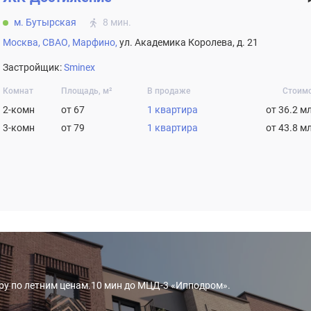
м. Бутырская
8 мин.
Москва,
СВАО,
Марфино,
ул. Академика Королева, д. 21
Застройщик:
Sminex
Комнат
Площадь, м²
В продаже
Стоим
2-комн
от 67
1 квартира
от 36.2 м
3-комн
от 79
1 квартира
от 43.8 м
иру по летним ценам.10 мин до МЦД-3 «Ипподром».