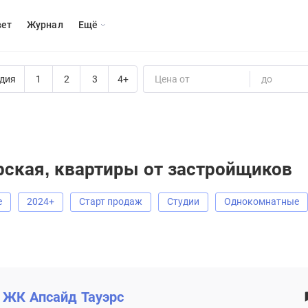
вет
Журнал
Eщё
дия
1
2
3
4+
Цена от
до
рская, квартиры от застройщиков
е
2024+
старт продаж
Студии
Однокомнатные
ЖК
Апсайд Тауэрс