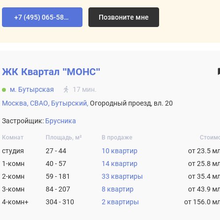
+7 (495) 065-58-92
Позвоните мне
ЖК
Квартал "МОНС"
м. Бутырская
17 мин.
Москва,
СВАО,
Бутырский,
Огородный проезд, вл. 20
Застройщик:
Брусника
Комнат
Площадь, м²
В продаже
Стоим
студия
27 - 44
10 квартир
от 23.5 м
1-комн
40 - 57
14 квартир
от 25.8 м
2-комн
59 - 181
33 квартиры
от 35.4 м
3-комн
84 - 207
8 квартир
от 43.9 м
4-комн+
304 - 310
2 квартиры
от 156.0 м