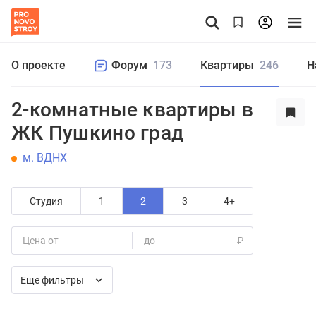
О проекте
Форум
173
Квартиры
246
Н
2-комнатные квартиры в
ЖК Пушкино град
м. ВДНХ
Студия
1
2
3
4+
Цена от
до
₽
Еще фильтры