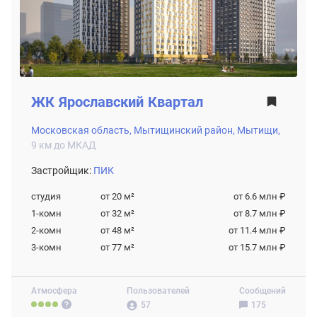
ЖК
Ярославский Квартал
Московская область,
Мытищинский район,
Мытищи,
9 км до МКАД
Застройщик:
ПИК
студия
от 20
м²
от 6.6 млн ₽
1-комн
от 32
м²
от 8.7 млн ₽
2-комн
от 48
м²
от 11.4 млн ₽
3-комн
от 77
м²
от 15.7 млн ₽
Атмосфера
Пользователей
Сообщений
57
175