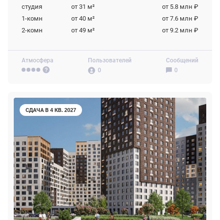
студия
от 31
м²
от 5.8 млн ₽
1-комн
от 40
м²
от 7.6 млн ₽
2-комн
от 49
м²
от 9.2 млн ₽
Атмосфера
Пользователей
Сообщений
0
0
СДАЧА В 4 КВ. 2027