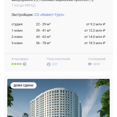
7 км до МКАД
Застройщик:
СЗ «Инвест-Груп»
студия
22 - 29
м²
от 9.2 млн ₽
1-комн
39 - 41
м²
от 12.2 млн ₽
2-комн
43 - 62
м²
от 14.0 млн ₽
3-комн
56 - 78
м²
от 18.3 млн ₽
Атмосфера
Пользователей
Сообщений
237
1839
ДОМА СДАНЫ