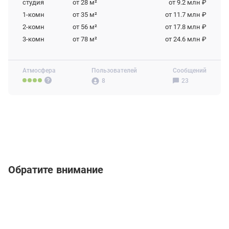
студия
от 28
м²
от 9.2 млн ₽
1-комн
от 35
м²
от 11.7 млн ₽
2-комн
от 56
м²
от 17.8 млн ₽
3-комн
от 78
м²
от 24.6 млн ₽
Атмосфера
Пользователей
Сообщений
8
23
Обратите внимание
РЕКЛАМА | ООО «СФЕРА»
Реклама
Реклама