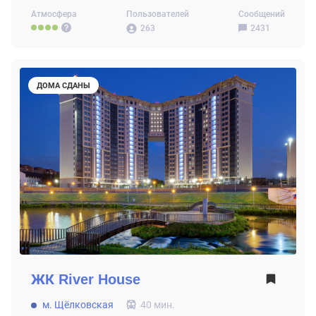
Атмосфера
Пользователей
Сообщений
263
2431
ДОМА СДАНЫ
ЖК
River House
м. Щёлковская
40 мин.