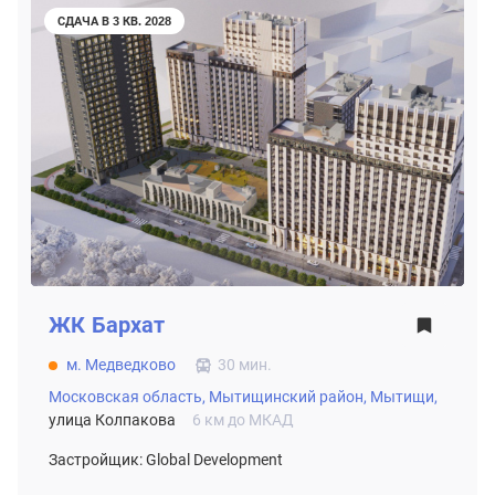
СДАЧА В 3 КВ. 2028
ЖК
Бархат
м. Медведково
30 мин.
Московская область,
Мытищинский район,
Мытищи,
улица Колпакова
6 км до МКАД
Застройщик: Global Development