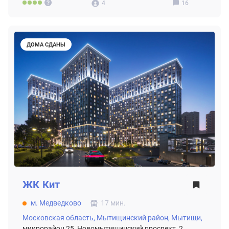
4
16
ДОМА СДАНЫ
ЖК
Кит
м. Медведково
17 мин.
Московская область,
Мытищинский район,
Мытищи,
микрорайон 25, Новомытищинский проспект, 2.