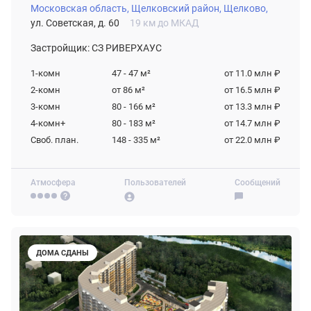
Московская область,
Щелковский район,
Щелково,
ул. Советская, д. 60
19 км до МКАД
Застройщик: СЗ РИВЕРХАУС
1-комн
47 - 47
м²
от 11.0 млн ₽
2-комн
от 86
м²
от 16.5 млн ₽
3-комн
80 - 166
м²
от 13.3 млн ₽
4-комн+
80 - 183
м²
от 14.7 млн ₽
Своб. план.
148 - 335
м²
от 22.0 млн ₽
Атмосфера
Пользователей
Сообщений
ДОМА СДАНЫ