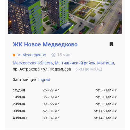
ЖК
Новое Медведково
м. Медведково
15 мин.
Московская область,
Мытищинский район,
Мытищи,
пр. Астрахова / ул. Кадомцева
6 км до МКАД
Застройщик:
Ingrad
студия
25 - 27
м²
от 6.7 млн ₽
1-комн
36 - 39
м²
от 8.0 млн ₽
2-комн
39 - 65
м²
от 8.5 млн ₽
3-комн
62 - 81
м²
от 11.2 млн ₽
4-комн+
80 - 87
м²
от 14.3 млн ₽