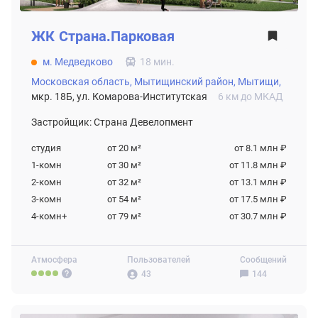
ЖК
Страна.Парковая
м. Медведково
18 мин.
Московская область,
Мытищинский район,
Мытищи,
мкр. 18Б, ул. Комарова-Институтская
6 км до МКАД
Застройщик: Страна Девелопмент
студия
от 20
м²
от 8.1 млн ₽
1-комн
от 30
м²
от 11.8 млн ₽
2-комн
от 32
м²
от 13.1 млн ₽
3-комн
от 54
м²
от 17.5 млн ₽
4-комн+
от 79
м²
от 30.7 млн ₽
Атмосфера
Пользователей
Сообщений
43
144