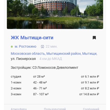
ЖК
Мытищи-сити
м. Ростокино
22 мин.
Московская область,
Мытищинский район,
Мытищи,
ул. Пионерская
4 км до МКАД
Застройщик: СЗ Ломоносов Девелопмент
студия
от 28
м²
от 6.1 млн ₽
1-комн
42 - 48
м²
от 9.1 млн ₽
2-комн
46 - 71
м²
от 8.2 млн ₽
3-комн
87 - 107
м²
от 14.8 млн ₽
Атмосфера
Пользователей
Сообщений