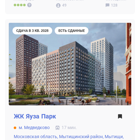
49
128
СДАЧА В 3 КВ. 2028
ЕСТЬ СДАННЫЕ
ЖК
Яуза Парк
м. Медведково
17 мин.
Московская область,
Мытищинский район,
Мытищи,