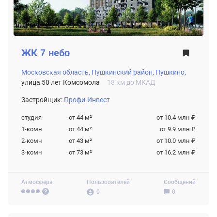
ЖК
7 небо
Московская область,
Пушкинский район,
Пушкино,
улица 50 лет Комсомола
18 км до МКАД
Застройщик:
Профи-Инвест
студия
от 44
м²
от 10.4 млн ₽
1-комн
от 44
м²
от 9.9 млн ₽
2-комн
от 43
м²
от 10.0 млн ₽
3-комн
от 73
м²
от 16.2 млн ₽
Атмосфера
Пользователей
Сообщений
0
0