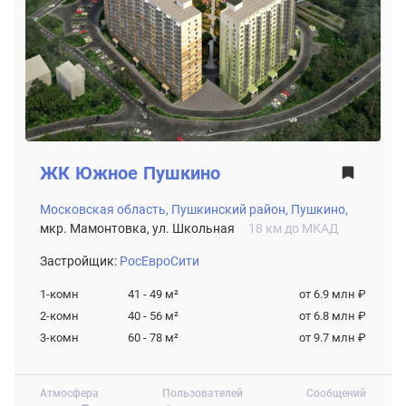
ЖК
Южное Пушкино
Московская область,
Пушкинский район,
Пушкино,
мкр. Мамонтовка, ул. Школьная
18 км до МКАД
Застройщик:
РосЕвроСити
1-комн
41 - 49
м²
от 6.9 млн ₽
2-комн
40 - 56
м²
от 6.8 млн ₽
3-комн
60 - 78
м²
от 9.7 млн ₽
Атмосфера
Пользователей
Сообщений