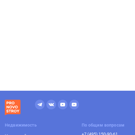
Бизнес
Сдача в 2029, Строится
Остров
м. Молодёжная
Недвижимость
По общим вопросам
+7 (495) 150-90-61