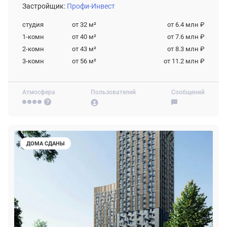
Застройщик:
Профи-Инвест
студия
от 32
м²
от 6.4 млн ₽
1-комн
от 40
м²
от 7.6 млн ₽
2-комн
от 43
м²
от 8.3 млн ₽
3-комн
от 56
м²
от 11.2 млн ₽
Атмосфера
Пользователей
Сообщений
ДОМА СДАНЫ