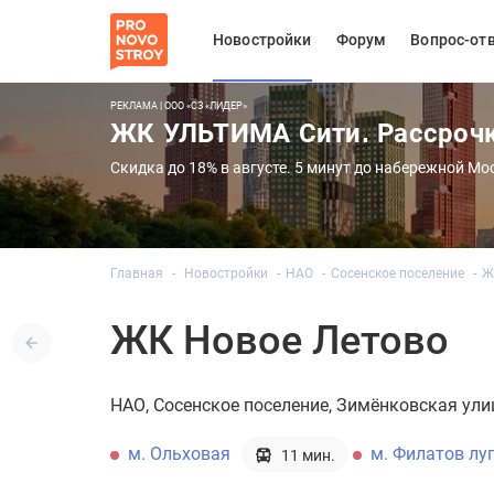
Новостройки
Форум
Вопрос-от
РЕКЛАМА | ООО «СЗ «ЛИДЕР»
ЖК УЛЬТИМА Сити. Рассроч
Скидка до 18% в августе. 5 минут до набережной Мо
Главная
Новостройки
НАО
Сосенское поселение
Ж
ЖК Новое Летово
НАО
Сосенское поселение
Зимёнковская ули
м. Ольховая
м. Филатов лу
11 мин.