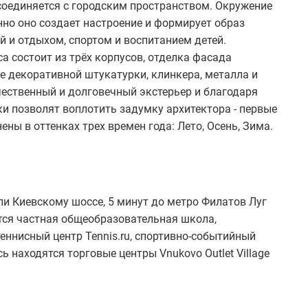
 соединяется с городским пространством. Окружение
нно оно создает настроение и формирует образ
й и отдыхом, спортом и воспитанием детей.
 состоит из трёх корпусов, отделка фасада
е декоративной штукатурки, клинкера, металла и
ественный и долговечный экстерьер и благодаря
и позволят воплотить задумку архитектора - первые
ны в оттенках трех времен года: Лето, Осень, Зима.
и Киевскому шоссе, 5 минут до метро Филатов Луг
ятся частная общеобразовательная школа,
еннисный центр Tennis.ru, спортивно-событийный
ь находятся торговые центры Vnukovo Outlet Village