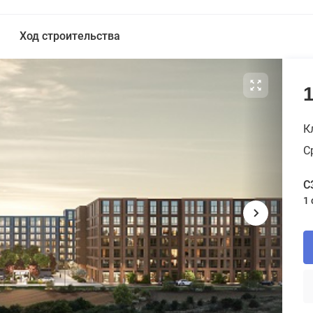
Ход строительства
К
С
С
1