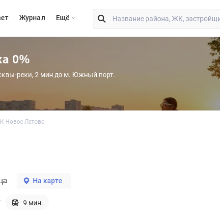
вет
Журнал
Eщё
ка 0%
сквы-реки, 2 мин до м. Южный порт.
К Новое Летово
ца
На карте
г
9 мин.