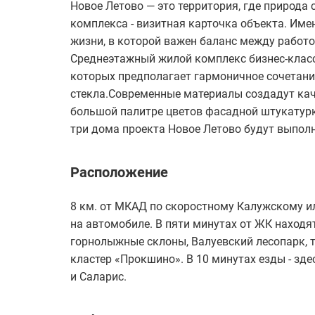
Новое Летово — это территория, где природа
комплекса - визитная карточка объекта. Име
жизни, в которой важен баланс между работо
Среднеэтажный жилой комплекс бизнес-класса
которых предполагает гармоничное сочетани
стекла.Современные материалы создадут кач
большой палитре цветов фасадной штукатурк
три дома проекта Новое Летово будут выполне
Расположение
8 км. от МКАД по скоростному Калужскому ил
на автомобиле. В пяти минутах от ЖК наход
горнолыжные склоны, Валуевский лесопарк, т
кластер «Прокшино». В 10 минутах езды - здес
и Саларис.