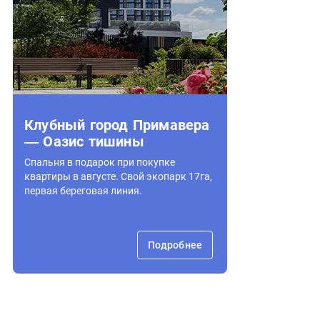
Клубный город Примавера
— Оазис тишины
Спальня в подарок при покупке
квартиры в августе. Свой экопарк 17га,
первая береговая линия.
Подробнее