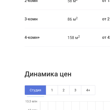
2-комн
от 1
58 м
2
3-комн
от 2
86 м
2
4-комн+
от 4
158 м
Динамика цен
Студия
1
2
3
4+