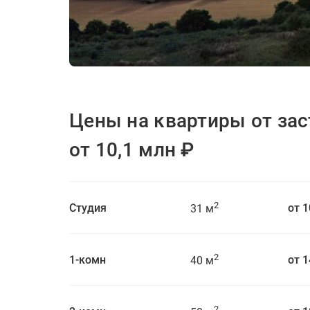
ЖК Новое Летово
от 10,1 млн
₽
Цены на квартиры от за
от 10,1 млн ₽
2
Студия
от 1
31 м
2
1-комн
от 1
40 м
2