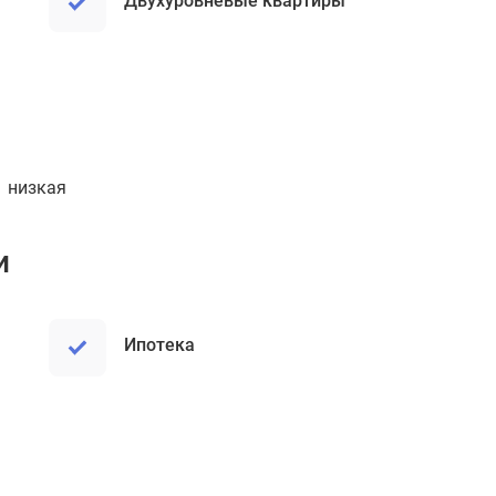
Двухуровневые квартиры
низкая
и
ипотека