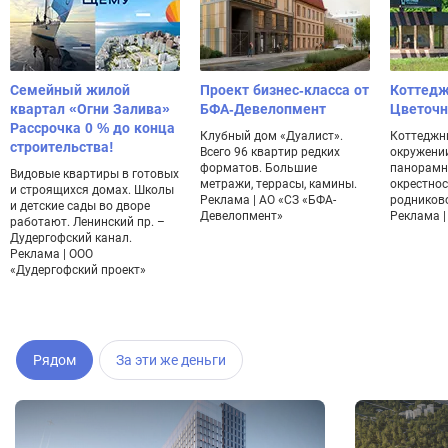
Семейный жилой
Проект бизнес-класса от
Коттедж
квартал «Огни Залива»
БФА-Девелопмент
Цветоч
Рассрочка 0 % до конца
Клубный дом «Дуалист».
Коттеджн
строительства!
Всего 96 квартир редких
окружении
форматов. Большие
панорамн
Видовые квартиры в готовых
метражи, террасы, камины.
окрестнос
и строящихся домах. Школы
Реклама | АО «СЗ «БФА-
родников
и детские сады во дворе
Девелопмент»
Реклама | 
работают. Ленинский пр. –
Дудергофский канал.
Реклама | ООО
«Дудергофский проект»
Рядом
За эти же деньги