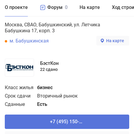
О проекте
Форум
0
На карте
Ход стро
Москва
СВАО
Бабушкинский
ул. Летчика
Бабушкина 17, корп. 3
м. Бабушкинская
На карте
БэстКон
22 сдано
Класс жилья
бизнес
Срок сдачи
Вторичный рынок
Сданные
Есть
+7 (495) 150-90-61