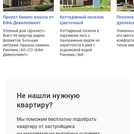
Проект бизнес-класса от
Коттеджный поселок
Поселок
БФА-Девелопмент
Цветочный
дуплекс
Клубный дом «Дуалист».
Коттеджный поселок в
Уникальна
Всего 96 квартир редких
окружении леса с
кто мечта
форматов. Большие
панорамным видом на
комфорта
метражи, террасы, камины.
окрестности и реку с
тихом жи
Реклама | АО «СЗ «БФА-
родниковой водой
Девелопмент»
Реклама | test
Не нашли нужную
квартиру?
Мы поможем бесплатно подобрать
квартиру от застройщика
на максимально выгодных условиях.