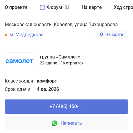
О проекте
Форум
82
На карте
Ход стр
Московская область
Королев
улица Тихонравова
м. Медведково
На карте
группа «Самолет»
22 сдано
36 строится
Класс жилья
комфорт
Срок сдачи
4 кв. 2026
+7 (495) 150-90-61
Написать