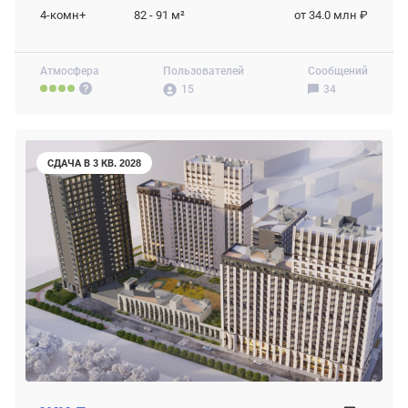
4-комн+
82 - 91
м²
от 34.0 млн ₽
Атмосфера
Пользователей
Сообщений
15
34
СДАЧА В 3 КВ. 2028