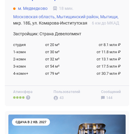
м. Медведково
18 мин.
Московская область,
Мытищинский район,
Мытищи,
мкр. 18Б, ул. Комарова-Институтская
6 км до МКАД
Застройщик: Страна Девелопмент
студия
от 20
м²
от 8.1 млн ₽
1-комн
от 30
м²
от 11.8 млн ₽
2-комн
от 32
м²
от 13.1 млн ₽
3-комн
от 54
м²
от 17.5 млн ₽
4-комн+
от 79
м²
от 30.7 млн ₽
Атмосфера
Пользователей
Сообщений
43
144
СДАЧА В 2 КВ. 2027