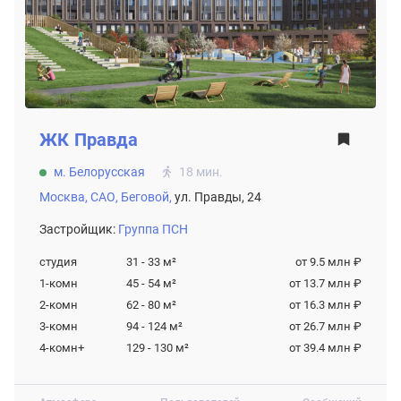
ЖК
Правда
м. Белорусская
18 мин.
Москва,
САО,
Беговой,
ул. Правды, 24
Застройщик:
Группа ПСН
студия
31 - 33
м²
от 9.5 млн ₽
1-комн
45 - 54
м²
от 13.7 млн ₽
2-комн
62 - 80
м²
от 16.3 млн ₽
3-комн
94 - 124
м²
от 26.7 млн ₽
4-комн+
129 - 130
м²
от 39.4 млн ₽