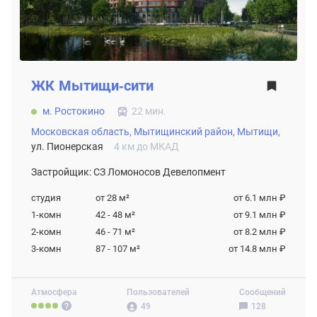
ЖК
Мытищи-сити
м. Ростокино
22 мин.
Московская область,
Мытищинский район,
Мытищи,
ул. Пионерская
4 км до МКАД
Застройщик: СЗ Ломоносов Девелопмент
студия
от 28
м²
от 6.1 млн ₽
1-комн
42 - 48
м²
от 9.1 млн ₽
2-комн
46 - 71
м²
от 8.2 млн ₽
3-комн
87 - 107
м²
от 14.8 млн ₽
Атмосфера
Пользователей
Сообщений
49
128