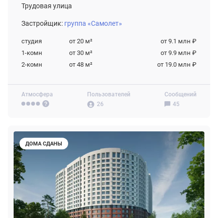
Трудовая улица
Застройщик:
группа «Самолет»
студия
от 20
м²
от 9.1 млн ₽
1-комн
от 30
м²
от 9.9 млн ₽
2-комн
от 48
м²
от 19.0 млн ₽
Атмосфера
Пользователей
Сообщений
26
45
ДОМА СДАНЫ