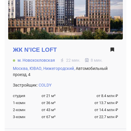
ЖК
N’ICE LOFT
м. Новохохловская
22 мин.
8 мин.
Москва,
ЮВАО,
Нижегородский,
Автомобильный
проезд, 4
Застройщик:
COLDY
студия
от 21
м²
от 8.4 млн ₽
1-комн
от 36
м²
от 13.7 млн ₽
2-комн
от 43
м²
от 14.4 млн ₽
3-комн
от 67
м²
от 22.7 млн ₽