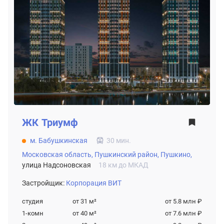
ЖК
Триумф
м. Бабушкинская
30 мин.
Московская область,
Пушкинский район,
Пушкино,
улица Надсоновская
18 км до МКАД
Застройщик:
Корпорация ВИТ
студия
от 31
м²
от 5.8 млн ₽
1-комн
от 40
м²
от 7.6 млн ₽