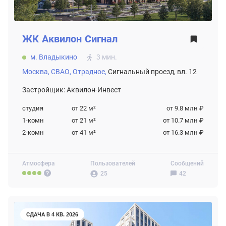
ЖК
Аквилон Сигнал
м. Владыкино
3 мин.
Москва,
СВАО,
Отрадное,
Сигнальный проезд, вл. 12
Застройщик: Аквилон-Инвест
студия
от 22
м²
от 9.8 млн ₽
1-комн
от 21
м²
от 10.7 млн ₽
2-комн
от 41
м²
от 16.3 млн ₽
Атмосфера
Пользователей
Сообщений
25
42
СДАЧА В 4 КВ. 2026