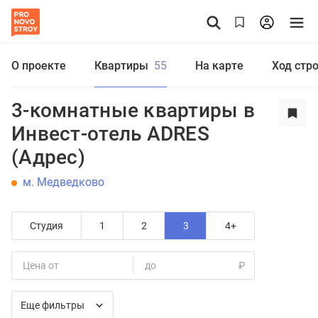
О проекте
Квартиры
55
На карте
Ход стр
3-комнатные квартиры в
Инвест-отель ADRES
(Адрес)
м. Медведково
Студия
1
2
3
4+
Цена от
до
₽
Еще фильтры