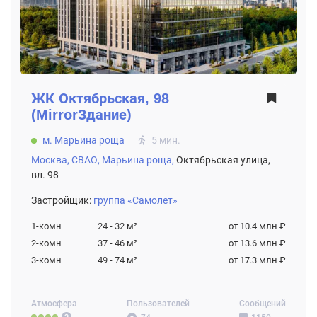
ЖК
Октябрьская, 98
(MirrorЗдание)
м. Марьина роща
5 мин.
Москва,
СВАО,
Марьина роща,
Октябрьская улица,
вл. 98
Застройщик:
группа «Самолет»
1-комн
24 - 32
м²
от 10.4 млн ₽
2-комн
37 - 46
м²
от 13.6 млн ₽
3-комн
49 - 74
м²
от 17.3 млн ₽
Атмосфера
Пользователей
Сообщений