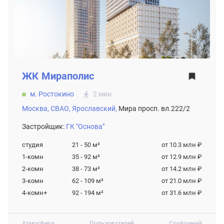
ЖК
Мираполис
м. Ростокино
2 мин.
Москва,
СВАО,
Ярославский,
Мира просп. вл.222/2
Застройщик:
ГК "Основа"
студия
21 - 50
м²
от 10.3 млн ₽
1-комн
35 - 92
м²
от 12.9 млн ₽
2-комн
38 - 73
м²
от 14.2 млн ₽
3-комн
62 - 109
м²
от 21.0 млн ₽
4-комн+
92 - 194
м²
от 31.6 млн ₽
Атмосфера
Пользователей
Сообщений