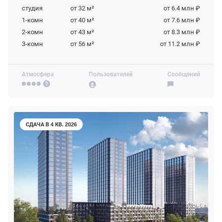
студия
от 32
м²
от 6.4 млн ₽
1-комн
от 40
м²
от 7.6 млн ₽
2-комн
от 43
м²
от 8.3 млн ₽
3-комн
от 56
м²
от 11.2 млн ₽
Атмосфера
Пользователей
Сообщений
СДАЧА В 4 КВ. 2026