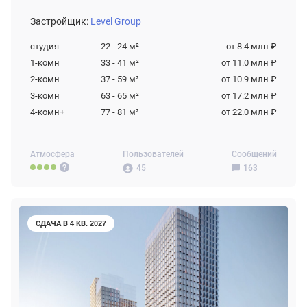
Застройщик:
Level Group
студия
22 - 24
м²
от 8.4 млн ₽
1-комн
33 - 41
м²
от 11.0 млн ₽
2-комн
37 - 59
м²
от 10.9 млн ₽
3-комн
63 - 65
м²
от 17.2 млн ₽
4-комн+
77 - 81
м²
от 22.0 млн ₽
Атмосфера
Пользователей
Сообщений
45
163
СДАЧА В 4 КВ. 2027