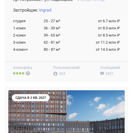
Застройщик:
Ingrad
студия
25 - 27
м²
от 6.7 млн ₽
1-комн
36 - 39
м²
от 8.0 млн ₽
2-комн
39 - 65
м²
от 8.5 млн ₽
3-комн
62 - 81
м²
от 11.2 млн ₽
4-комн+
80 - 87
м²
от 14.3 млн ₽
Атмосфера
Пользователей
Сообщений
263
2431
СДАЧА В 2 КВ. 2027