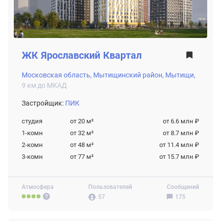
ЖК
Ярославский Квартал
Московская область,
Мытищинский район,
Мытищи,
9 км до МКАД
Застройщик:
ПИК
студия
от 20
м²
от 6.6 млн ₽
1-комн
от 32
м²
от 8.7 млн ₽
2-комн
от 48
м²
от 11.4 млн ₽
3-комн
от 77
м²
от 15.7 млн ₽
Атмосфера
Пользователей
Сообщений
57
175