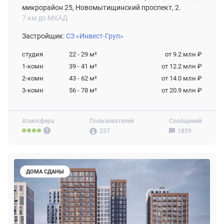
микрорайон 25, Новомытищинский проспект, 2.
7 км до МКАД
Застройщик:
СЗ «Инвест-Груп»
студия
22 - 29
м²
от 9.2 млн ₽
1-комн
39 - 41
м²
от 12.2 млн ₽
2-комн
43 - 62
м²
от 14.0 млн ₽
3-комн
56 - 78
м²
от 20.9 млн ₽
Атмосфера
Пользователей
Сообщений
237
1839
ДОМА СДАНЫ