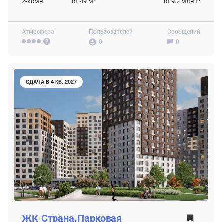
2-комн
от 49
м²
от 9.2 млн ₽
Атмосфера
Пользователей
Сообщений
0
0
СДАЧА В 4 КВ. 2027
ЖК
Страна.Парковая