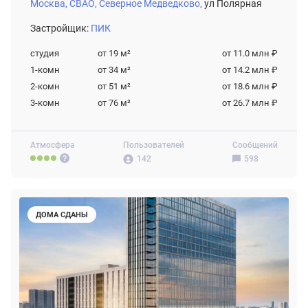
Москва,
СВАО,
Северное Медведково,
ул Полярная
Застройщик:
ПИК
студия
от 19
м²
от 11.0 млн ₽
1-комн
от 34
м²
от 14.2 млн ₽
2-комн
от 51
м²
от 18.6 млн ₽
3-комн
от 76
м²
от 26.7 млн ₽
Атмосфера
Пользователей
Сообщений
142
598
ДОМА СДАНЫ