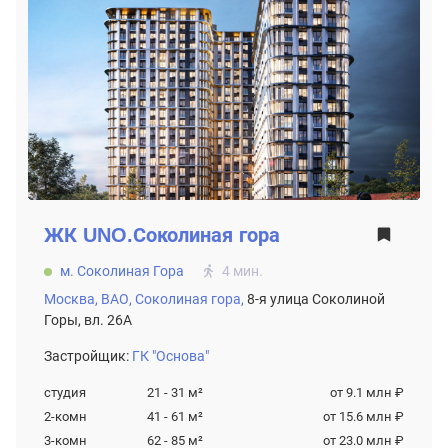
ЖК
UNO.Соколиная гора
м. Соколиная Гора
4 мин.
Москва,
ВАО,
Соколиная гора,
8-я улица Соколиной
Горы, вл. 26А
Застройщик:
ГК "Основа"
студия
21 - 31
м²
от 9.1 млн ₽
2-комн
41 - 61
м²
от 15.6 млн ₽
3-комн
62 - 85
м²
от 23.0 млн ₽