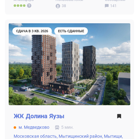
38
141
СДАЧА В 3 КВ. 2026
ЕСТЬ СДАННЫЕ
ЖК
Долина Яузы
м. Медведково
5 мин.
Московская область,
Мытищинский район,
Мытищи,