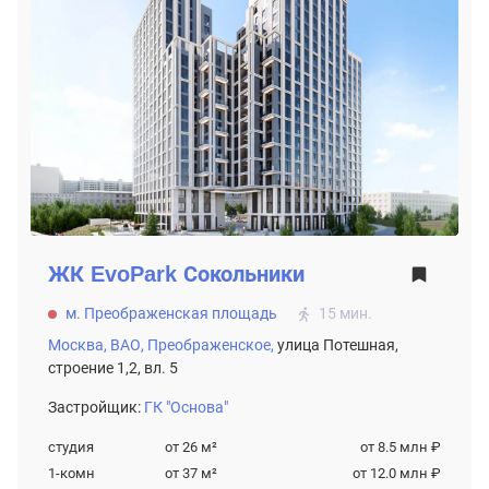
ЖК
EvoPark Сокольники
м. Преображенская площадь
15 мин.
Москва,
ВАО,
Преображенское,
улица Потешная,
строение 1,2, вл. 5
Застройщик:
ГК "Основа"
студия
от 26
м²
от 8.5 млн ₽
1-комн
от 37
м²
от 12.0 млн ₽