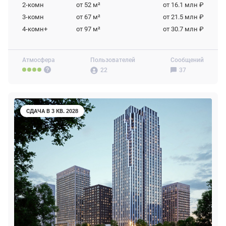
2-комн
от 52
м²
от 16.1 млн ₽
3-комн
от 67
м²
от 21.5 млн ₽
4-комн+
от 97
м²
от 30.7 млн ₽
Атмосфера
Пользователей
Сообщений
22
37
СДАЧА В 3 КВ. 2028