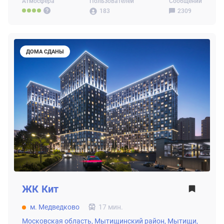
Атмосфера
Пользователей
Сообщений
183
2309
ДОМА СДАНЫ
ЖК
Кит
м. Медведково
17 мин.
Московская область,
Мытищинский район,
Мытищи,