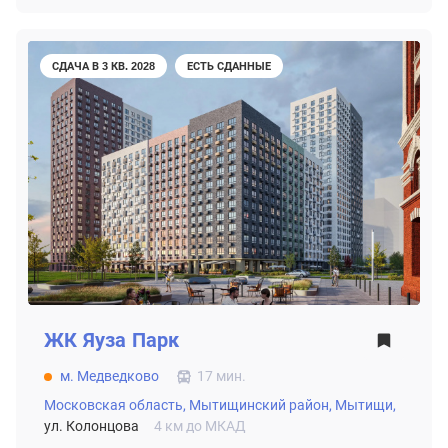
СДАЧА В 3 КВ. 2028
ЕСТЬ СДАННЫЕ
ЖК
Яуза Парк
м. Медведково
17 мин.
Московская область,
Мытищинский район,
Мытищи,
ул. Колонцова
4 км до МКАД