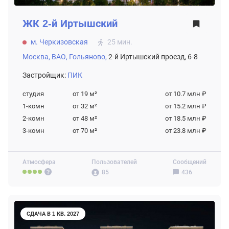
ЖК
2-й Иртышский
м. Черкизовская
25 мин.
Москва,
ВАО,
Гольяново,
2-й Иртышский проезд, 6-8
Застройщик:
ПИК
студия
от 19
м²
от 10.7 млн ₽
1-комн
от 32
м²
от 15.2 млн ₽
2-комн
от 48
м²
от 18.5 млн ₽
3-комн
от 70
м²
от 23.8 млн ₽
Атмосфера
Пользователей
Сообщений
85
436
СДАЧА В 1 КВ. 2027