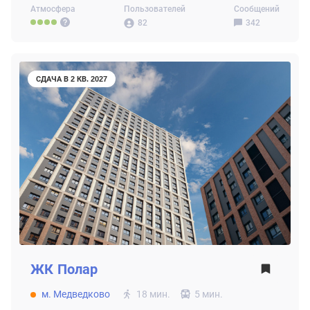
Атмосфера
Пользователей
Сообщений
82
342
СДАЧА В 2 КВ. 2027
ЖК
Полар
м. Медведково
18 мин.
5 мин.