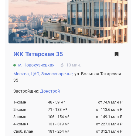
ЖК
Татарская 35
м. Новокузнецкая
10 мин.
Москва,
ЦАО,
Замоскворечье,
ул. Большая Татарская
35
Застройщик:
Донстрой
1-комн
48 - 59
м²
от 74.9 млн ₽
2-комн
71 - 133
м²
от 113.6 млн ₽
3-комн
106 - 154
м²
от 149.1 млн ₽
4-комн+
131 - 319
м²
от 227.3 млн ₽
Своб. план.
181 - 264
м²
от 312.1 млн ₽