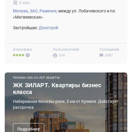
6 мин.
Москва,
ЗАО,
Раменки,
между ул. Лобачевского и пл.
«Матвеевская»
Застройщик:
Донстрой
Атмосфера
Пользователей
Сообщений
314
3087
РЕКЛАМА | ООО «СЗ «ЛСР. ОБЪЕКТ-М»
ЖК ЗИЛАРТ. Квартиры бизнес
класса
Набережная Москвы-реки. 5 км от Кремля. Действует
рассрочка.
Подробнее