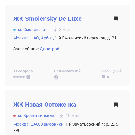
ВТОРИЧНЫЙ РЫНОК
ЖК
Smolensky De Luxe
м. Смоленская
3 мин.
Москва,
ЦАО,
Арбат,
1-й Смоленский переулок, д. 21
Застройщик:
Донстрой
Атмосфера
Пользователей
Сообщений
1
0
ВТОРИЧНЫЙ РЫНОК
ЖК
Новая Остоженка
м. Кропоткинская
10 мин.
Москва,
ЦАО,
Хамовники,
1-й Зачатьевский пер., д. 5-
7-9