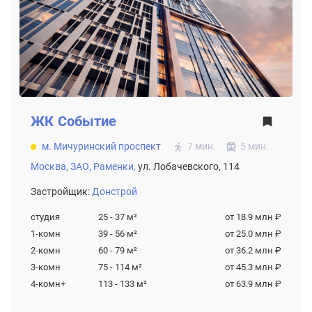
ЖК
Событие
м. Мичуринский проспект
7 мин.
5 мин.
Москва,
ЗАО,
Раменки,
ул. Лобачевского, 114
Застройщик:
Донстрой
студия
25 - 37
м²
от 18.9 млн ₽
1-комн
39 - 56
м²
от 25.0 млн ₽
2-комн
60 - 79
м²
от 36.2 млн ₽
3-комн
75 - 114
м²
от 45.3 млн ₽
4-комн+
113 - 133
м²
от 63.9 млн ₽