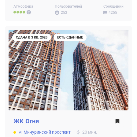
Атмосфера
Пользователей
Сообщений
252
4255
СДАЧА В 3 КВ. 2026
ЕСТЬ СДАННЫЕ
ЖК
Огни
м. Мичуринский проспект
20 мин.