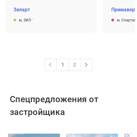
Зиларт
Примавер
м. ЗИЛ
`
м. Спартак
1
2
Спецпредложения от
застройщика