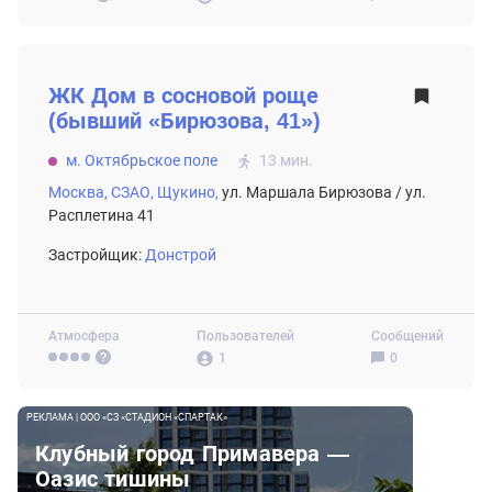
ВТОРИЧНЫЙ РЫНОК
ЖК
Дом в сосновой роще
(бывший «Бирюзова, 41»)
м. Октябрьское поле
13 мин.
Москва,
СЗАО,
Щукино,
ул. Маршала Бирюзова / ул.
Расплетина 41
Застройщик:
Донстрой
Атмосфера
Пользователей
Сообщений
1
0
РЕКЛАМА | ООО «СЗ «СТАДИОН «СПАРТАК»
Клубный город Примавера —
Оазис тишины