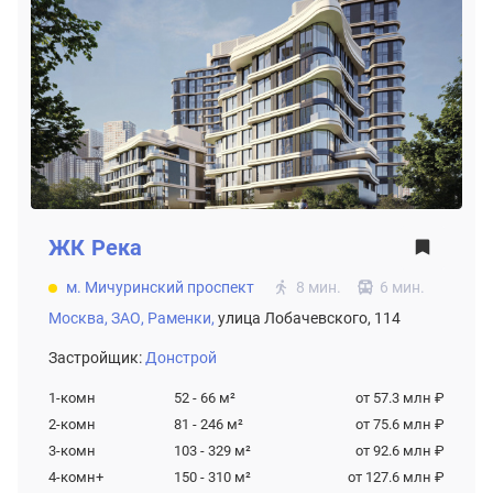
ЖК
Река
м. Мичуринский проспект
8 мин.
6 мин.
Москва,
ЗАО,
Раменки,
улица Лобачевского, 114
Застройщик:
Донстрой
1-комн
52 - 66
м²
от 57.3 млн ₽
2-комн
81 - 246
м²
от 75.6 млн ₽
3-комн
103 - 329
м²
от 92.6 млн ₽
4-комн+
150 - 310
м²
от 127.6 млн ₽