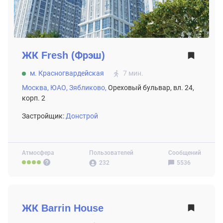
ЖК
Fresh (Фрэш)
м. Красногвардейская
7 мин.
Москва,
ЮАО,
Зябликово,
Ореховый бульвар, вл. 24,
корп. 2
Застройщик:
Донстрой
Атмосфера
Пользователей
Сообщений
232
5536
ВТОРИЧНЫЙ РЫНОК
ЖК
Barrin House