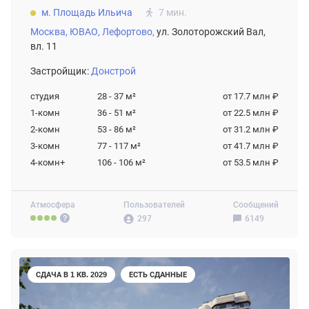
м. Площадь Ильича
7 мин.
Москва,
ЮВАО,
Лефортово,
ул. Золоторожский Вал,
вл. 11
Застройщик:
Донстрой
студия
28 - 37
м²
от 17.7 млн ₽
1-комн
36 - 51
м²
от 22.5 млн ₽
2-комн
53 - 86
м²
от 31.2 млн ₽
3-комн
77 - 117
м²
от 41.7 млн ₽
4-комн+
106 - 106
м²
от 53.5 млн ₽
Атмосфера
Пользователей
Сообщений
297
6149
СДАЧА В 1 КВ. 2029
ЕСТЬ СДАННЫЕ