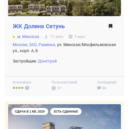
ЖК
Долина Сетунь
м. Минская
12 мин.
5 мин.
Москва,
ЗАО,
Раменки,
ул. Минская/Мосфильмовская
ул., корп. А, Б
Застройщик:
Донстрой
Атмосфера
Пользователей
Сообщений
37
68
СДАЧА В 1 КВ. 2029
ЕСТЬ СДАННЫЕ