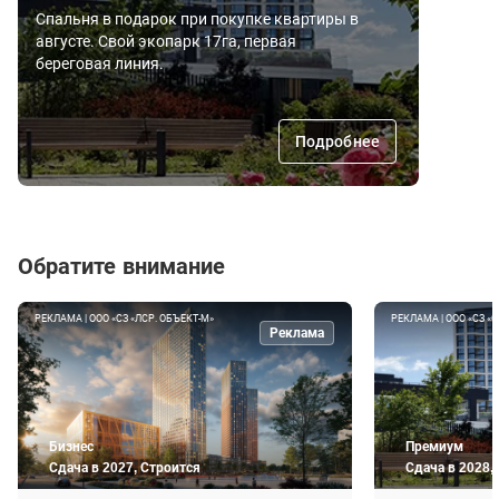
Спальня в подарок при покупке квартиры в
августе. Свой экопарк 17га, первая
береговая линия.
Подробнее
Обратите внимание
РЕКЛАМА | ООО «СЗ «ЛСР. ОБЪЕКТ-М»
РЕКЛАМА | ООО «СЗ «
Реклама
Бизнес
Премиум
Сдача в 2027, Строится
Сдача в 2028,