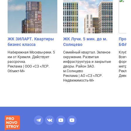
ЖК ЗИЛАРТ. Квартиры
ЖК Лучи. 5 мин. до м.
Проек
бизнес класса
Солнцево
БФА-Д
Набережная Москвы-реки. 5
Семейный квартал. Зеленое
Клубны
км от Кремля. Действует
окружение. Развитая
Всего 
рассрочка.
инфраструктура и закрытые
формат
Реклама | ООО «СЗ «ЛСР.
дворы. Район ЗАО.
метраж
Объект-М»
м.Солнцево
Реклам
Реклама | АО «СЗ «ЛСР.
Девело
Недвижимость-М»