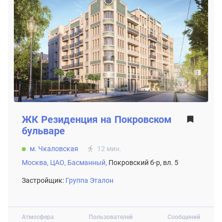
ЖК
Резиденция на Покровском
бульваре
м. Чкаловская
12 мин.
Москва,
ЦАО,
Басманный,
Покровский б-р, вл. 5
Застройщик:
Группа Эталон
Атмосфера
Пользователей
Сообщений