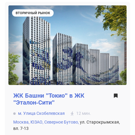
ВТОРИЧНЫЙ РЫНОК
ЖК
Башни "Токио" в ЖК
"Эталон-Сити"
м. Улица Скобелевская
12 мин.
Москва,
ЮЗАО,
Северное Бутово,
ул. Старокрымская,
вл. 7-13