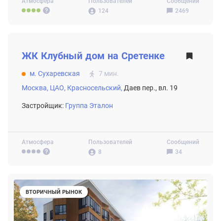
Атмосфера
Пользователей
Сообщений
124
2469
ВТОРИЧНЫЙ РЫНОК
ЖК
Клубный дом на Сретенке
м. Сухаревская
7 мин.
Москва,
ЦАО,
Красносельский,
Даев пер., вл. 19
Застройщик:
Группа Эталон
Атмосфера
Пользователей
Сообщений
8
34
ВТОРИЧНЫЙ РЫНОК