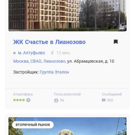
ЖК
Счастье в Лианозово
м. Алтуфьево
12 мин.
Москва,
СВАО,
Лианозово,
ул. Абрамцевская, д. 10
Застройщик:
Группа Эталон
Атмосфера
Пользователей
Сообщений
96
900
ВТОРИЧНЫЙ РЫНОК