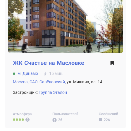
ЖК
Счастье на Масловке
м. Динамо
15 мин.
Москва,
САО,
Савёловский,
ул. Мишина, вл. 14
Застройщик:
Группа Эталон
Атмосфера
Пользователей
Сообщений
26
226