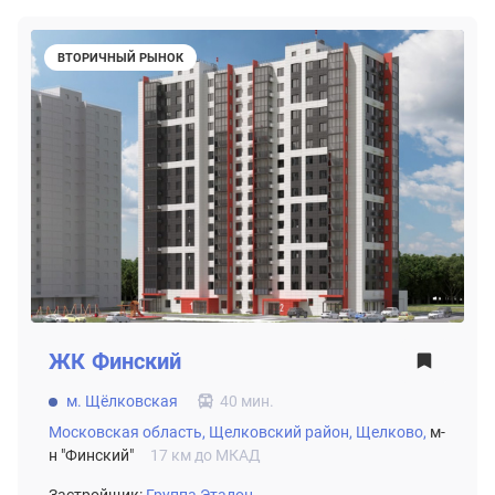
ВТОРИЧНЫЙ РЫНОК
ЖК
Финский
м. Щёлковская
40 мин.
Московская область,
Щелковский район,
Щелково,
м-
н "Финский"
17 км до МКАД