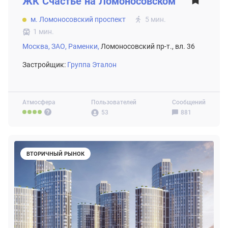
ЖК
Счастье на Ломоносовском
м. Ломоносовский проспект
5 мин.
1 мин.
Москва,
ЗАО,
Раменки,
Ломоносовский пр-т., вл. 36
Застройщик:
Группа Эталон
Атмосфера
Пользователей
Сообщений
53
881
ВТОРИЧНЫЙ РЫНОК