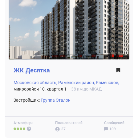
ЖК
Десятка
Московская область,
Раменский район,
Раменское,
микрорайон 10, квартал 1
38 км до МКАД
Застройщик:
Группа Эталон
Атмосфера
Пользователей
Сообщений
37
109