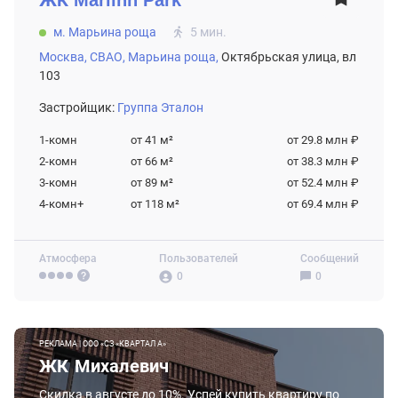
м. Марьина роща
5 мин.
Москва,
СВАО,
Марьина роща,
Октябрьская улица, вл
103
Застройщик:
Группа Эталон
1-комн
от 41
м²
от 29.8 млн ₽
2-комн
от 66
м²
от 38.3 млн ₽
3-комн
от 89
м²
от 52.4 млн ₽
4-комн+
от 118
м²
от 69.4 млн ₽
Атмосфера
Пользователей
Сообщений
0
0
РЕКЛАМА | ООО «СЗ «КВАРТАЛ А»
ЖК Михалевич
Скидка в августе до 10%. Успей купить квартиру по