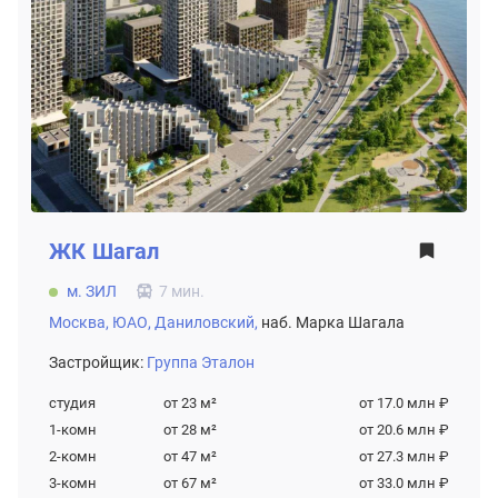
ЖК
Шагал
м. ЗИЛ
7 мин.
Москва,
ЮАО,
Даниловский,
наб. Марка Шагала
Застройщик:
Группа Эталон
студия
от 23
м²
от 17.0 млн ₽
1-комн
от 28
м²
от 20.6 млн ₽
2-комн
от 47
м²
от 27.3 млн ₽
3-комн
от 67
м²
от 33.0 млн ₽