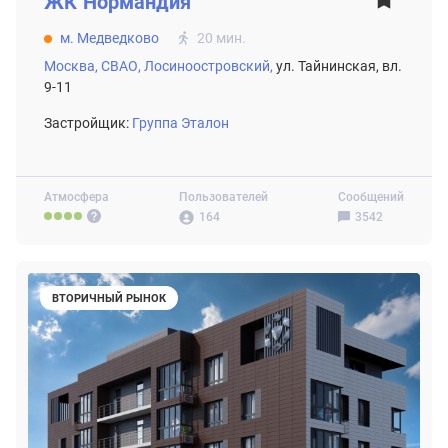
ЖК
Нормандия
м. Медведково
20 мин.
Москва,
СВАО,
Лосиноостровский,
ул. Тайнинская, вл.
9-11
Застройщик:
Группа Эталон
Атмосфера
Пользователей
Сообщений
164
3542
ВТОРИЧНЫЙ РЫНОК