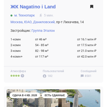
ЖК
Nagatino i Land
м. Технопарк
5 мин.
Москва,
ЮАО,
Даниловский,
пр-т Лихачева, 14
Застройщик:
Группа Эталон
1-комн
от 46
м²
от 16.1 млн ₽
2-комн
54 - 85
м²
от 17.5 млн ₽
3-комн
82 - 98
м²
от 21.0 млн ₽
4-комн+
от 117
м²
от 42.0 млн ₽
Атмосфера
Пользователей
Сообщений
182
8581
СДАЧА В 4 КВ. 2028
ЕСТЬ СДАННЫЕ