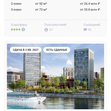
2-комн
от 50
м²
от 26.4 млн ₽
3-комн
от 73
м²
от 35.8 млн ₽
Атмосфера
Пользователей
Сообщений
37
92
СДАЧА В 2 КВ. 2027
ЕСТЬ СДАННЫЕ