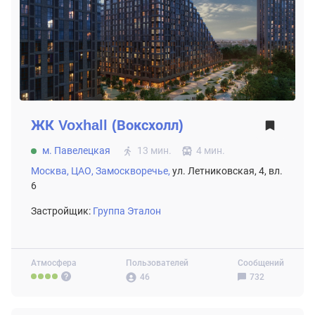
ЖК
Voxhall (Воксхолл)
м. Павелецкая
13 мин.
4 мин.
Москва,
ЦАО,
Замоскворечье,
ул. Летниковская, 4, вл.
6
Застройщик:
Группа Эталон
Атмосфера
Пользователей
Сообщений
46
732