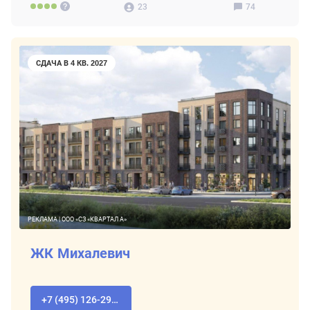
23
74
СДАЧА В 4 КВ. 2027
РЕКЛАМА | ООО «СЗ «КВАРТАЛ А»
ЖК Михалевич
+7 (495) 126-29-78