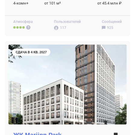
4-комн+
от 101
м²
от 45.4 млн ₽
Атмосфера
Пользователей
Сообщений
117
925
СДАЧА В 4 КВ. 2027
ЖК
Mariinn Park