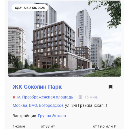
СДАЧА В 2 КВ. 2028
ЖК
Соколин Парк
м. Преображенская площадь
15 мин.
Москва,
ВАО,
Богородское,
ул. 3-я Гражданская, 1
Застройщик:
Группа Эталон
1-комн
от 38
м²
от 19.6 млн ₽