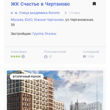
ЖК
Счастье в Чертаново
м. Улица академика Янгеля
14 мин.
Москва,
ЮАО,
Южное Чертаново,
ул.Чертановская,
59
Застройщик:
Группа Эталон
Атмосфера
Пользователей
Сообщений
87
1150
ВТОРИЧНЫЙ РЫНОК