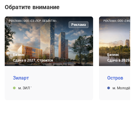
Обратите внимание
РЕКЛАМА | ООО «СЗ «ЛСР. ОБЪЕКТ-М»
РЕКЛАМА | ООО «СФЕР
Реклама
Бизнес
Бизнес
Сдача в 2027, Строится
Сдача в 2029,
Зиларт
Остров
м. ЗИЛ
`
м. Молодё