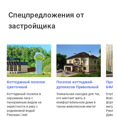
Спецпредложения от
застройщика
Коттеджный поселок
Поселок коттеджей-
Проек
Цветочный
дуплексов Привольный
БФА-Д
а
Коттеджный поселок в
Уникальная находка для тех,
Клубны
окружении леса с
кто мечтает жить в
Всего 
панорамным видом на
комфортабельном доме в
формат
х
окрестности и реку с
тихом живописном месте!
метраж
родниковой водой
Реклам
Реклама | test
Девело