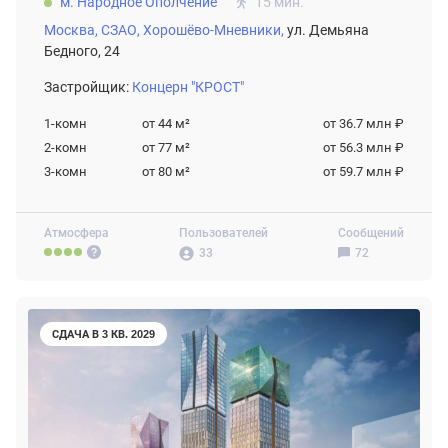
м. Народное Ополчение
15 мин.
Москва,
СЗАО,
Хорошёво-Мневники,
ул. Демьяна
Бедного, 24
Застройщик:
Концерн "КРОСТ"
1-комн
от 44
м²
от 36.7 млн ₽
2-комн
от 77
м²
от 56.3 млн ₽
3-комн
от 80
м²
от 59.7 млн ₽
Атмосфера
Пользователей
Сообщений
33
72
СДАЧА В 3 КВ. 2029