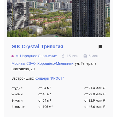
ЖК
Crystal Трилогия
м. Народное Ополчение
15 мин.
5 мин.
Москва,
СЗАО,
Хорошёво-Мневники,
ул. Генерала
Глаголева, 20
Застройщик:
Концерн "КРОСТ"
студия
от 34
м²
от 21.4 млн ₽
2-комн
от 48
м²
от 29.0 млн ₽
3-комн
от 64
м²
от 32.9 млн ₽
4-комн+
от 106
м²
от 46.6 млн ₽