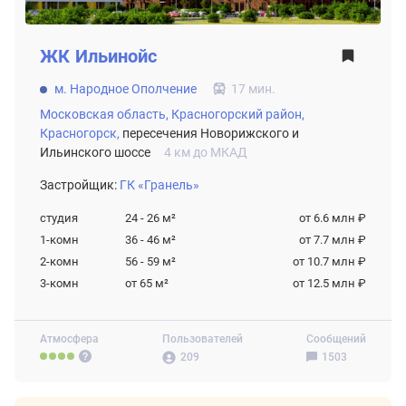
ЖК
Ильинойс
м. Народное Ополчение
17 мин.
Московская область,
Красногорский район,
Красногорск,
пересечения Новорижского и
Ильинского шоссе
4 км до МКАД
Застройщик:
ГК «Гранель»
студия
24 - 26
м²
от 6.6 млн ₽
1-комн
36 - 46
м²
от 7.7 млн ₽
2-комн
56 - 59
м²
от 10.7 млн ₽
3-комн
от 65
м²
от 12.5 млн ₽
Атмосфера
Пользователей
Сообщений
209
1503