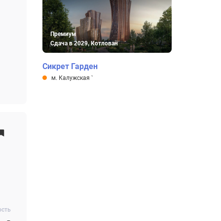
Премиум
Сдача в 2029, Котлован
Сикрет Гарден
м. Калужская
`
ость