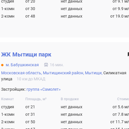
студия
от 20
нет данных
от 9.1 м
1-комн
от 30
нет данных
от 9.9 м
2-комн
от 48
нет данных
от 19.0 м
ЖК
Мытищи парк
м. Бабушкинская
16 мин.
Московская область,
Мытищинский район,
Мытищи,
Силикатная
улица
10 км до МКАД
Застройщик:
группа «Самолет»
Комнат
Площадь, м²
В продаже
Стоим
студия
от 21
нет данных
от 5.6 м
1-комн
от 31
нет данных
от 7.8 м
2-комн
от 50
нет данных
от 11.7 м