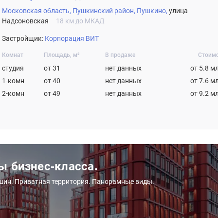
Московская область,
Пушкинский район,
Пушкино,
улица
Надсоновская
18 км до МКАД
Застройщик:
Корпорация ВИТ
Комнат
Площадь, м²
В продаже
Стоим
студия
от 31
нет данных
от 5.8 м
1-комн
от 40
нет данных
от 7.6 м
2-комн
от 49
нет данных
от 9.2 м
 бизнес-класса.
ашин. Приватная территория. Панорамные виды.