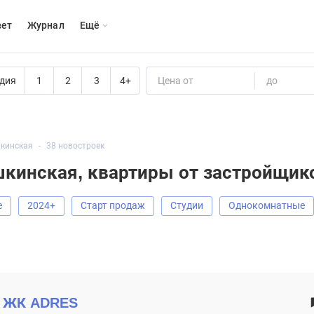
вет
Журнал
Eщё
дия
1
2
3
4+
Цена от
до
кинская
38 новостроек
шкинская, квартиры от застройщик
е
2024+
старт продаж
Студии
Однокомнатные
ЖК
ADRES