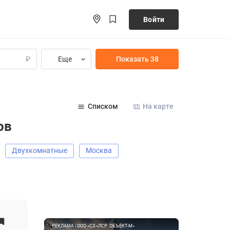
Войти
Еще
Показать 38
₽
Списком
На карте
ов
Двухкомнатные
Москва
РЕКЛАМА | ООО «СЗ «ЛСР. ОБЪЕКТ-М»