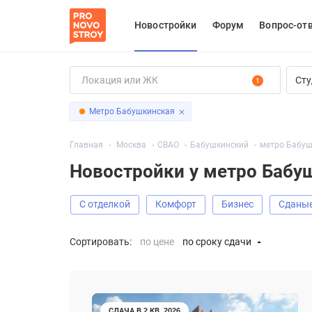
Новостройки
Форум
Вопрос-от
Сту
1
Метро Бабушкинская
Главная
Москва
СВАО
Бабушкинский
метро Бабуш
Новостройки у метро Бабу
С отделкой
Комфорт
Бизнес
Сданы
Сортировать:
по цене
по сроку сдачи
СДАЧА В 2 КВ. 2026