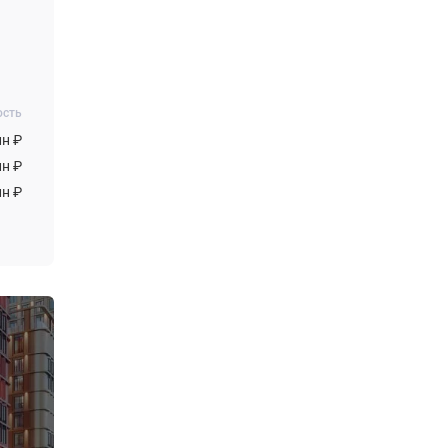
ость
лн ₽
лн ₽
лн ₽