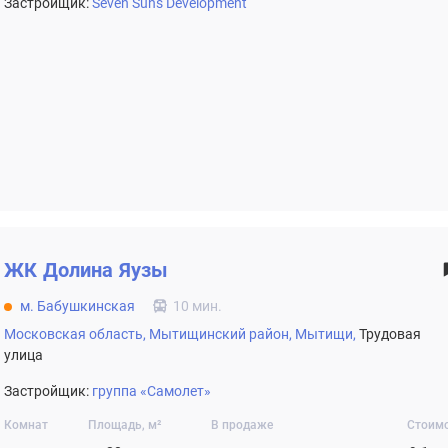
Застройщик:
Seven Suns Development
ЖК
Долина Яузы
м. Бабушкинская
10 мин.
Московская область,
Мытищинский район,
Мытищи,
Трудовая
улица
Застройщик:
группа «Самолет»
Комнат
Площадь, м²
В продаже
Стоим