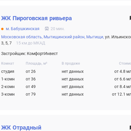
ЖК
Пироговская ривьера
м. Бабушкинская
20 мин.
Московская область,
Мытищинский район,
Мытищи,
ул. Ильинско
3, 5, 7
15 км до МКАД
Застройщик: КомфортИнвест
Комнат
Площадь, м²
В продаже
Стоим
студия
от 26
нет данных
от 4.8 м
1-комн
от 36
нет данных
от 6.6 м
2-комн
от 49
нет данных
от 8.4 м
3-комн
от 79
нет данных
от 12.1 м
ЖК
Отрадный