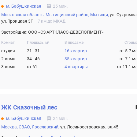
м. Бабушкинская
25 мин.
Московская область,
Мытищинский район,
Мытищи,
ул. Сукромка
ул. Троицкая 3Г
7 км до МКАД
Застройщик: ООО «СЗ АРТКЛАСС-ДЕВЕЛОПМЕНТ»
Комнат
Площадь, м²
В продаже
Стоим
студия
21 - 31
16 квартир
от 5.7 м
2-комн
34 - 46
35 квартир
от 7.1 м
3-комн
от 61
4 квартиры
от 11.1 м
ЖК
Сказочный лес
м. Бабушкинская
24 мин.
Москва,
СВАО,
Ярославский,
ул. Лосиноостровская, вл.45