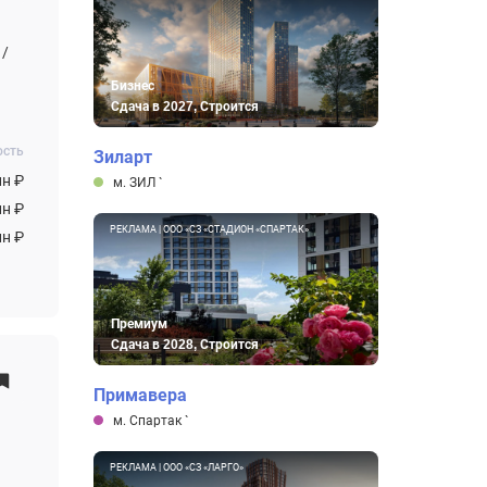
 /
Бизнес
Сдача в 2027, Строится
ость
Зиларт
лн ₽
м. ЗИЛ
`
лн ₽
РЕКЛАМА | ООО «СЗ «СТАДИОН «СПАРТАК»
лн ₽
Премиум
Сдача в 2028, Строится
Примавера
м. Спартак
`
РЕКЛАМА | ООО «СЗ «ЛАРГО»